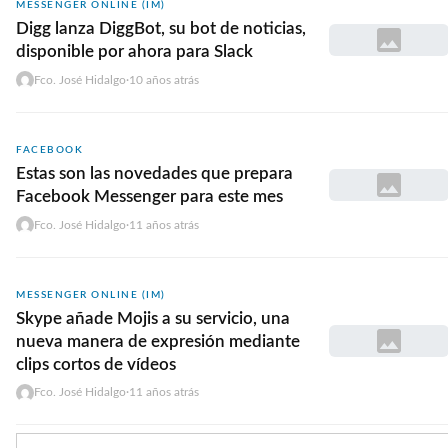
MESSENGER ONLINE (IM)
Digg lanza DiggBot, su bot de noticias,
disponible por ahora para Slack
Fco. José Hidalgo
·
10 años atrás
FACEBOOK
Estas son las novedades que prepara
Facebook Messenger para este mes
Fco. José Hidalgo
·
11 años atrás
MESSENGER ONLINE (IM)
Skype añade Mojis a su servicio, una
nueva manera de expresión mediante
clips cortos de ví­deos
Fco. José Hidalgo
·
11 años atrás