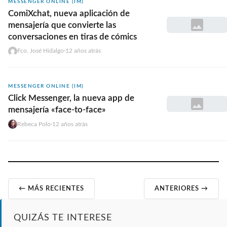
MESSENGER ONLINE (IM)
ComiXchat, nueva aplicación de
mensajerí­a que convierte las
conversaciones en tiras de cómics
Fco. José Hidalgo
·
12 años atrás
MESSENGER ONLINE (IM)
Click Messenger, la nueva app de
mensajerí­a «face-to-face»
Rebeca Polo
·
12 años atrás
← MÁS RECIENTES
ANTERIORES →
QUIZÁS TE INTERESE