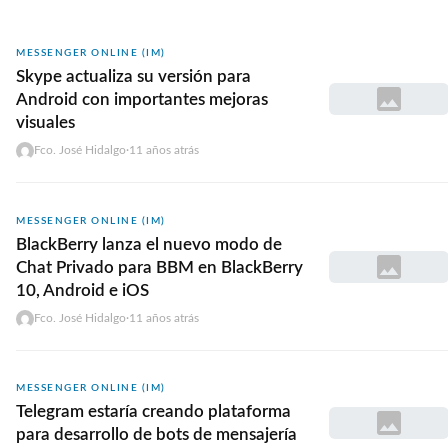
MESSENGER ONLINE (IM)
Skype actualiza su versión para
Android con importantes mejoras
visuales
Fco. José Hidalgo
·
11 años atrás
MESSENGER ONLINE (IM)
BlackBerry lanza el nuevo modo de
Chat Privado para BBM en BlackBerry
10, Android e iOS
Fco. José Hidalgo
·
11 años atrás
MESSENGER ONLINE (IM)
Telegram estarí­a creando plataforma
para desarrollo de bots de mensajerí­a