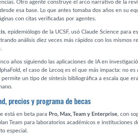
ncias. Otro agente construye el arco narrativo de la revi
desde esa base. Lo que antes tomaba dos años en su eq
inas con citas verificadas por agentes.
is
, epidemiólogo de la UCSF, usó Claude Science para es
trando análisis diez veces más rápidos con los mismos re
.
nco años siguiendo las aplicaciones de IA en investigació
lphaFold, el caso de Lecoq es el que más impacta: no es 
 permite un tipo de síntesis bibliográfica a escala que e
mano.
dad, precios y programa de becas
e está en beta para
Pro, Max, Team y Enterprise
, con so
plan Team para laboratorios académicos e instituciones d
to especial.