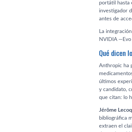
portátil hasta
investigador d
antes de acced
La integració
NVIDIA —Evo 2
Qué dicen l
Anthropic ha 
medicamentos 
últimos experi
y candidato, c
que citan: lo 
Jérôme Lecoq
bibliográfica 
extraen el cla