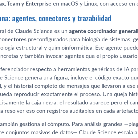
ax, Team y Enterprise
en macOS y Linux, con acceso en 
na: agentes, conectores y trazabilidad
tral de Claude Science es un
agente coordinador general
 conectores
preconfigurados para biología de sistemas, g
iología estructural y quimioinformática. Ese agente pued
oncretas y también invocar agentes que el propio usuario
ferenciador respecto a herramientas genéricas de IA para 
 Science genera una figura, incluye el código exacto que
 y el historial completo de mensajes que llevaron a ese 
pueda reproducir exactamente el proceso. Una queja histó
cisamente la caja negra: el resultado aparece pero el ca
a resolver eso con registros auditables en cada artefacto
también gestiona el cómputo. Para análisis grandes —pleg
e conjuntos masivos de datos— Claude Science escala 