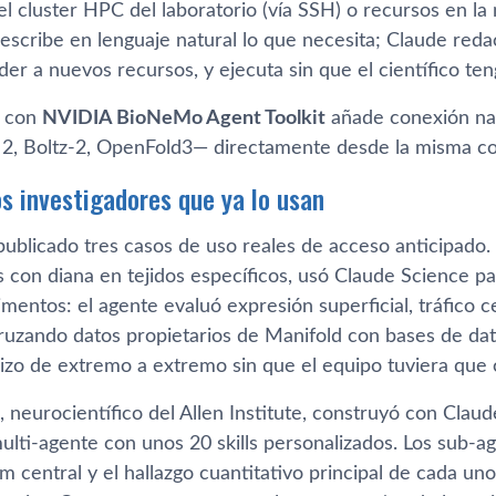
 el cluster HPC del laboratorio (vía SSH) o recursos en l
escribe en lenguaje natural lo que necesita; Claude reda
er a nuevos recursos, y ejecuta sin que el científico ten
n con
NVIDIA BioNeMo Agent Toolkit
añade conexión nat
, Boltz-2, OpenFold3— directamente desde la misma co
os investigadores que ya lo usan
publicado tres casos de uso reales de acceso anticipado.
con diana en tejidos específicos, usó Claude Science pa
mentos: el agente evaluó expresión superficial, tráfico c
ruzando datos propietarios de Manifold con bases de dato
hizo de extremo a extremo sin que el equipo tuviera que 
, neurocientífico del Allen Institute, construyó con Claud
multi-agente con unos 20 skills personalizados. Los sub-a
im central y el hallazgo cuantitativo principal de cada u