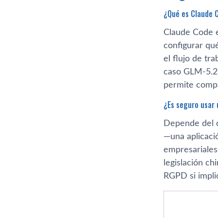
¿Qué es Claude 
Claude Code e
configurar qu
el flujo de t
caso GLM-5.2 
permite compa
¿Es seguro usar
Depende del c
—una aplicaci
empresariales 
legislación ch
RGPD si implic