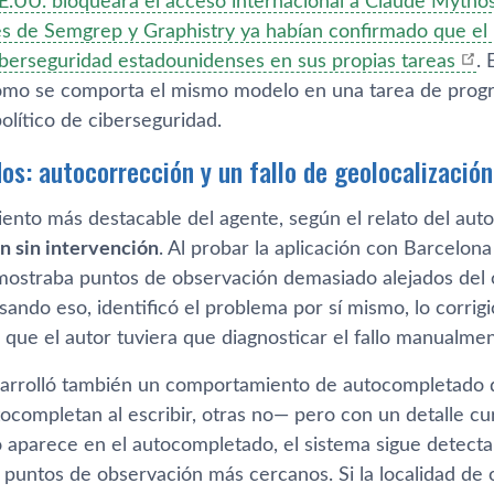
E.UU. bloqueara el acceso internacional a Claude Mytho
s de Semgrep y Graphistry ya habían confirmado que el 
berseguridad estadounidenses en sus propias tareas
. 
cómo se comporta el mismo modelo en una tarea de progra
olítico de ciberseguridad.
os: autocorrección y un fallo de geolocalización
ento más destacable del agente, según el relato del auto
n sin intervención
. Al probar la aplicación con Barcelona
 mostraba puntos de observación demasiado alejados del ó
sando eso, identificó el problema por sí mismo, lo corri
 que el autor tuviera que diagnosticar el fallo manualmen
sarrolló también un comportamiento de autocompletado d
ocompletan al escribir, otras no— pero con un detalle cu
o aparece en el autocompletado, el sistema sigue detect
 puntos de observación más cercanos. Si la localidad de o