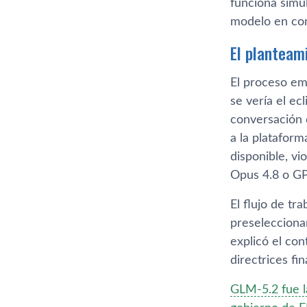
funciona simu
modelo en con
El planteam
El proceso em
se vería el e
conversación q
a la platafor
disponible, v
Opus 4.8 o GP
El flujo de tr
preseleccion
explicó el co
directrices fi
GLM-5.2 fue l