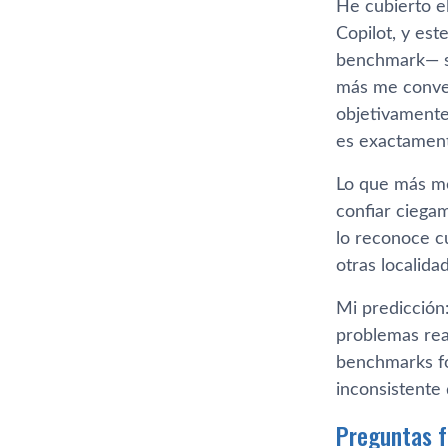
He cubierto e
Copilot, y es
benchmark— so
más me conven
objetivamente
es exactament
Lo que más me
confiar ciegam
lo reconoce c
otras localida
Mi predicción:
problemas rea
benchmarks fo
inconsistente
Preguntas 