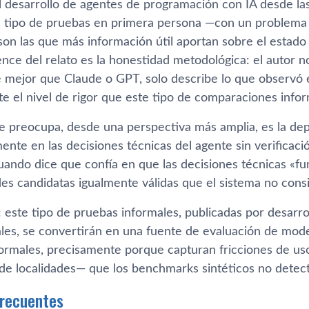
l desarrollo de agentes de programación con IA desde la
te tipo de pruebas en primera persona —con un problema r
n las que más información útil aportan sobre el estado 
ce del relato es la honestidad metodológica: el autor 
 mejor que Claude o GPT, solo describe lo que observó 
e el nivel de rigor que este tipo de comparaciones infor
 preocupa, desde una perspectiva más amplia, es la dep
ente en las decisiones técnicas del agente sin verificac
uando dice que confía en que las decisiones técnicas «f
des candidatas igualmente válidas que el sistema no cons
 este tipo de pruebas informales, publicadas por desarro
les, se convertirán en una fuente de evaluación de mode
rmales, precisamente porque capturan fricciones de u
 de localidades— que los benchmarks sintéticos no detec
frecuentes