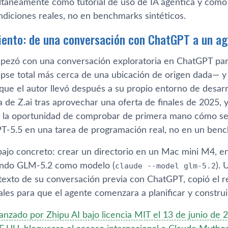
ltáneamente como tutorial de uso de IA agéntica y como
diciones reales, no en benchmarks sintéticos.
iento: de una conversación con ChatGPT a un a
pezó con una conversación exploratoria en ChatGPT pa
clipse total más cerca de una ubicación de origen dada— 
ue el autor llevó después a su propio entorno de desarro
ma de Z.ai tras aprovechar una oferta de finales de 2025
io la oportunidad de comprobar de primera mano cómo s
T-5.5 en una tarea de programación real, no en un ben
abajo concreto: crear un directorio en un Mac mini M4, e
ando GLM-5.2 como modelo (
claude --model glm-5.2
). 
ntexto de su conversación previa con ChatGPT, copió el r
nales para que el agente comenzara a planificar y construir
anzado por Zhipu AI bajo licencia MIT el 13 de junio de