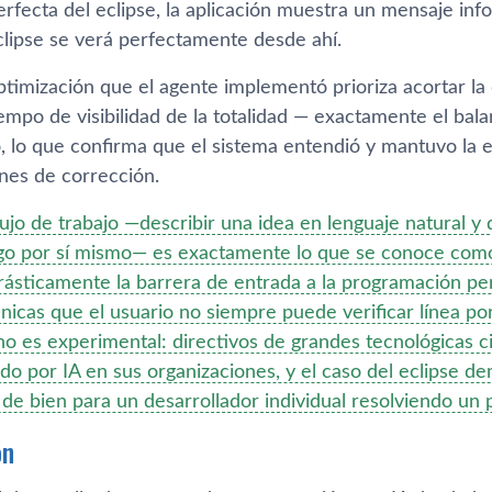
erfecta del eclipse, la aplicación muestra un mensaje inf
clipse se verá perfectamente desde ahí.
ptimización que el agente implementó prioriza acortar la 
tiempo de visibilidad de la totalidad — exactamente el bal
 lo que confirma que el sistema entendió y mantuvo la esp
ones de corrección.
lujo de trabajo —describir una idea en lenguaje natural y
digo por sí mismo— es exactamente lo que se conoce com
rásticamente la barrera de entrada a la programación pe
nicas que el usuario no siempre puede verificar línea por
no es experimental: directivos de grandes tecnológicas c
do por IA en sus organizaciones, y el caso del eclipse 
 de bien para un desarrollador individual resolviendo un
ón