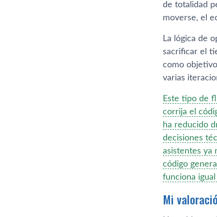
de totalidad p
moverse, el e
La lógica de o
sacrificar el 
como objetivo,
varias iteraci
Este tipo de f
corrija el có
ha reducido d
decisiones téc
asistentes ya 
código genera
funciona igual
Mi valoraci