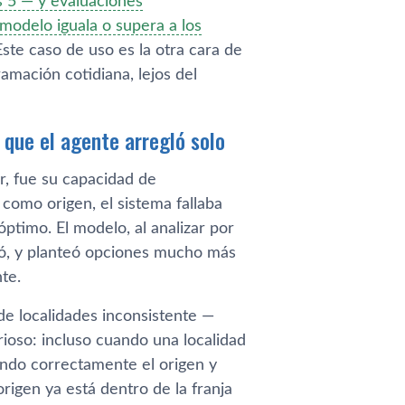
s 5 — y evaluaciones
modelo iguala o supera a los
Este caso de uso es la otra cara de
mación cotidiana, lejos del
 que el agente arregló solo
r, fue su capacidad de
 como origen, el sistema fallaba
ptimo. El modelo, al analizar por
gió, y planteó opciones mucho más
te.
e localidades inconsistente —
rioso: incluso cuando una localidad
ando correctamente el origen y
rigen ya está dentro de la franja