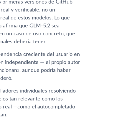
s primeras versiones de GitHub
eal y verificable, no un
real de estos modelos. Lo que
no afirma que GLM-5.2 sea
en un caso de uso concreto, que
males debería tener.
endencia creciente del usuario en
ión independiente — el propio autor
uncionan», aunque podría haber
ideró.
lladores individuales resolviendo
los tan relevante como los
so real —como el autocompletado
tan.