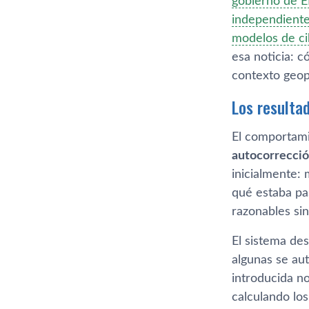
gobierno de E
independiente
modelos de ci
esa noticia: 
contexto geop
Los resultad
El comportami
autocorrecció
inicialmente:
qué estaba pa
razonables sin
El sistema de
algunas se aut
introducida n
calculando los