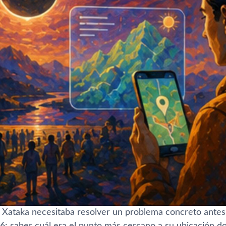
 Xataka necesitaba resolver un problema concreto antes d
: saber cuál era el punto más cercano a su ubicación don