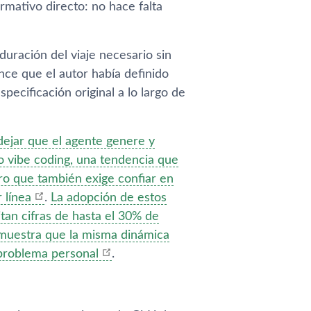
ormativo directo: no hace falta
duración del viaje necesario sin
ance que el autor había definido
ecificación original a lo largo de
 dejar que el agente genere y
o vibe coding, una tendencia que
ro que también exige confiar en
 línea
.
La adopción de estos
itan cifras de hasta el 30% de
demuestra que la misma dinámica
 problema personal
.