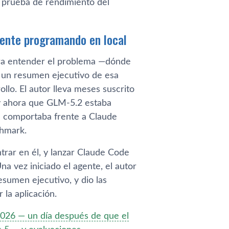
 prueba de rendimiento del
gente programando en local
ra entender el problema —dónde
y un resumen ejecutivo de esa
llo. El autor lleva meses suscrito
, y ahora que GLM-5.2 estaba
e comportaba frente a Claude
chmark.
ntrar en él, y lanzar Claude Code
Una vez iniciado el agente, el autor
esumen ejecutivo, y dio las
 la aplicación.
 2026 — un día después de que el