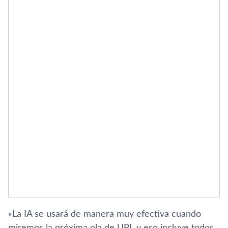
«La IA se usará de manera muy efectiva cuando
miremos la próxima ola de UPI, y eso incluye todos