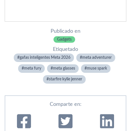
Publicado en
Gadgets
Etiquetado
gafas inteligentes Meta 2026
meta adventurer
meta fury
meta glasses
muse spark
starfire kylie jenner
Comparte en: