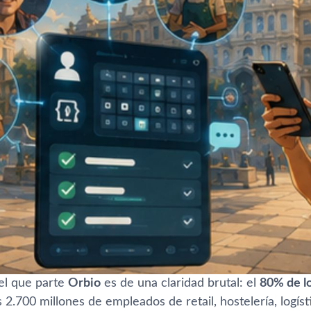
el que parte
Orbio
es de una claridad brutal: el
80% de l
 2.700 millones de empleados de retail, hostelería, logíst