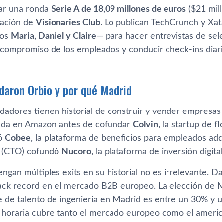
ar una ronda
Serie A de 18,09 millones de euros
($21 mil
pación de
Visionaries Club
. Lo publican TechCrunch y Xat
dos
Maria, Daniel y Claire
— para hacer entrevistas de sele
 compromiso de los empleados y conducir check-ins diario
daron Orbio y por qué Madrid
ndadores tienen historial de construir y vender empresa
ada en Amazon antes de cofundar
Colvin
, la startup de f
dó
Cobee
, la plataforma de beneficios para empleados ad
(CTO) cofundó
Nucoro
, la plataforma de inversión digit
engan múltiples exits en su historial no es irrelevante. 
rack record en el mercado B2B europeo. La elección de
te de talento de ingeniería en Madrid es entre un 30% y u
na horaria cubre tanto el mercado europeo como el ameri