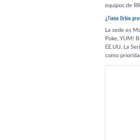
equipos de RR
¿Tiene Orbio pre
La sede es Ma
Poke, YUM! Br
EE.UU. La Ser
como priorida