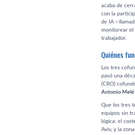
acaba de cerr
con la partici
de IA —llama
monitorear el
trabajador.
Quiénes fun
Los tres cofu
pasó una déc
(CRO) cofun
Antonio Melé
Que los tres t
equipos sin t
lógica: el cos
Aviv, y la zo