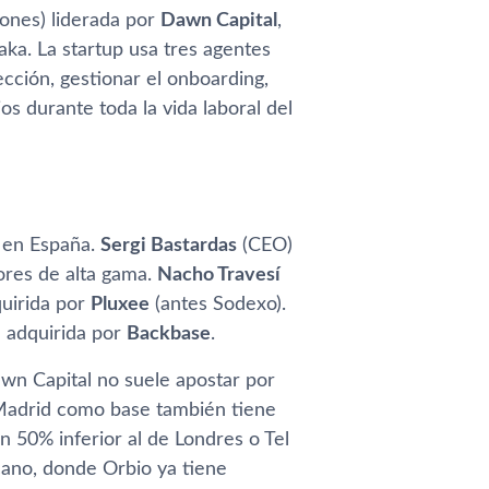
lones) liderada por
Dawn Capital
,
aka. La startup usa tres agentes
cción, gestionar el onboarding,
s durante toda la vida laboral del
s en España.
Sergi Bastardas
(CEO)
lores de alta gama.
Nacho Travesí
quirida por
Pluxee
(antes Sodexo).
al adquirida por
Backbase
.
Dawn Capital no suele apostar por
 Madrid como base también tiene
n 50% inferior al de Londres o Tel
cano, donde Orbio ya tiene