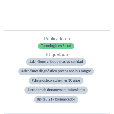
Publicado en
Tecnología en Salud
Etiquetado
alzhéimer cribado masivo sanidad
alzhéimer diagnóstico precoz análisis sangre
diagnóstico alzhéimer 10 años
lecanemab donanemab tratamiento
p-tau 217 biomarcador