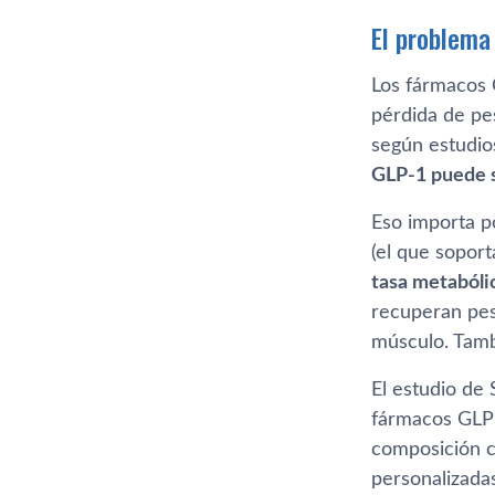
El problema 
Los fármacos
pérdida de pes
según estudios
GLP-1 puede 
Eso importa po
(el que soport
tasa metabóli
recuperan pes
músculo. Tamb
El estudio d
fármacos GLP-
composición c
personalizadas