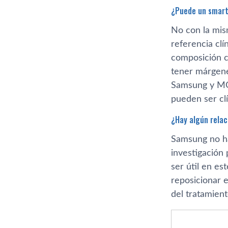
¿Puede un smart
No con la mis
referencia clí
composición c
tener márgene
Samsung y MGH
pueden ser clí
¿Hay algún relac
Samsung no ha
investigación 
ser útil en es
reposicionar 
del tratamien