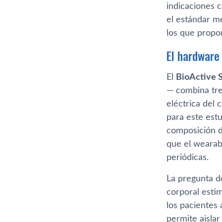
indicaciones 
el estándar m
los que propo
El hardware
El
BioActive 
— combina tres
eléctrica del
para este estu
composición de
que el wearab
periódicas.
La pregunta d
corporal esti
los pacientes
permite aisla