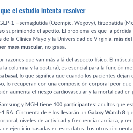
que el estudio intenta resolver
 GLP-1 —semaglutida (Ozempic, Wegovy), tirzepatida (
o suprimiendo el apetito. El problema es que la pérdida 
 de la Clínica Mayo y la Universidad de Virginia,
más del
ser masa muscular
, no grasa.
r razones que van más allá del aspecto físico. El múscul
a la columna y la postura), es esencial para la función me
ca basal
, lo que significa que cuando los pacientes deja
o, lo recuperan con una composición corporal peor que l
ién aumenta el riesgo cardiovascular y la mortalidad en
e Samsung y MGH tiene
100 participantes
: adultos que es
1 RA. Cincuenta de ellos llevarán un
Galaxy Watch 8
que
orporal, niveles de actividad y frecuencia cardíaca, y r
 de ejercicio basadas en esos datos. Los otros cincuenta