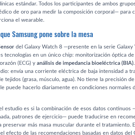
clínicas estándar. Todos los participantes de ambos grup
édico de oro para medir la composición corporal— para c
rciona el wearable.
 que Samsung pone sobre la mesa
Sensor
del Galaxy Watch 8 —presente en la serie Galaxy
 tecnologías en un único chip: monitorización óptica de 
 corazón (ECG) y
análisis de impedancia bioeléctrica (BIA)
dio: envía una corriente eléctrica de baja intensidad a t
 tejidos (grasa, músculo, agua). No tiene la precisión de
le puede hacerlo diariamente en condiciones normales de
el estudio es si la combinación de esos datos continuos 
mada, patrones de ejercicio— puede traducirse en recome
 a preservar más masa muscular durante el tratamiento. E
r el efecto de las recomendaciones basadas en datos del