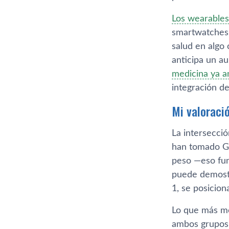
Los wearables
smartwatches 
salud en algo 
anticipa un a
medicina ya a
integración de
Mi valoraci
La intersecci
han tomado GL
peso —eso fun
puede demostr
1, se posicio
Lo que más me
ambos grupos e