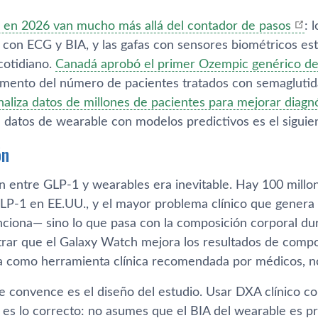
 en 2026 van mucho más allá del contador de pasos
: 
con ECG y BIA, y las gafas con sensores biométricos est
cotidiano.
Canadá aprobó el primer Ozempic genérico del
umento del número de pacientes tratados con semaglutid
naliza datos de millones de pacientes para mejorar diagn
 datos de wearable con modelos predictivos es el siguien
ón
ón entre GLP-1 y wearables era inevitable. Hay 100 mil
P-1 en EE.UU., y el mayor problema clínico que genera 
ciona— sino lo que pasa con la composición corporal dur
ar que el Galaxy Watch mejora los resultados de compo
na como herramienta clínica recomendada por médicos, 
 convence es el diseño del estudio. Usar DXA clínico co
s lo correcto: no asumes que el BIA del wearable es prec