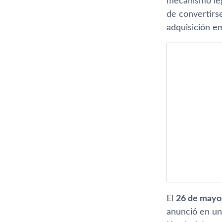
mecanismo leg
de convertirse
adquisición em
El
26 de mayo
anunció en un