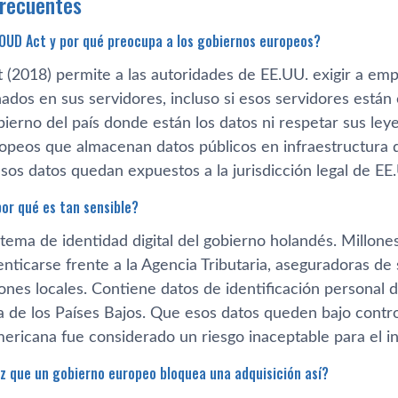
frecuentes
OUD Act y por qué preocupa a los gobiernos europeos?
(2018) permite a las autoridades de EE.UU. exigir a e
dos en sus servidores, incluso si esos servidores están 
obierno del país donde están los datos ni respetar sus le
opeos que almacenan datos públicos en infraestructura
esos datos quedan expuestos a la jurisdicción legal de EE
por qué es tan sensible?
stema de identidad digital del gobierno holandés. Millon
enticarse frente a la Agencia Tributaria, aseguradoras d
ones locales. Contiene datos de identificación personal 
a de los Países Bajos. Que esos datos queden bajo contro
mericana fue considerado un riesgo inaceptable para el in
ez que un gobierno europeo bloquea una adquisición así?