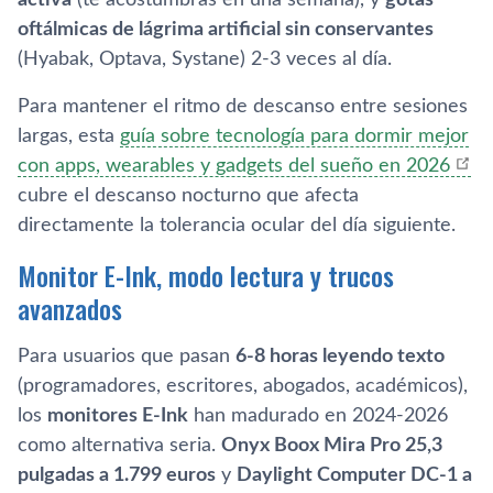
oftálmicas de lágrima artificial sin conservantes
(Hyabak, Optava, Systane) 2-3 veces al día.
Para mantener el ritmo de descanso entre sesiones
largas, esta
guía sobre tecnología para dormir mejor
con apps, wearables y gadgets del sueño en 2026
cubre el descanso nocturno que afecta
directamente la tolerancia ocular del día siguiente.
Monitor E-Ink, modo lectura y trucos
avanzados
Para usuarios que pasan
6-8 horas leyendo texto
(programadores, escritores, abogados, académicos),
los
monitores E-Ink
han madurado en 2024-2026
como alternativa seria.
Onyx Boox Mira Pro 25,3
pulgadas a 1.799 euros
y
Daylight Computer DC-1 a