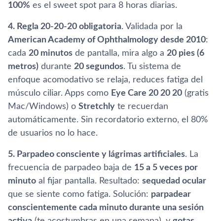
100%
es el sweet spot para 8 horas diarias.
4. Regla 20-20-20 obligatoria
. Validada por la
American Academy of Ophthalmology desde 2010
:
cada
20 minutos
de pantalla, mira algo a
20 pies (6
metros)
durante
20 segundos
. Tu sistema de
enfoque acomodativo se relaja, reduces fatiga del
músculo ciliar. Apps como
Eye Care 20 20 20
(gratis
Mac/Windows) o
Stretchly
te recuerdan
automáticamente. Sin recordatorio externo, el 80%
de usuarios no lo hace.
5. Parpadeo consciente y lágrimas artificiales
. La
frecuencia de parpadeo baja de
15 a 5 veces por
minuto
al fijar pantalla. Resultado:
sequedad ocular
que se siente como fatiga. Solución:
parpadear
conscientemente cada minuto durante una sesión
activa
(te acostumbras en una semana), y
gotas