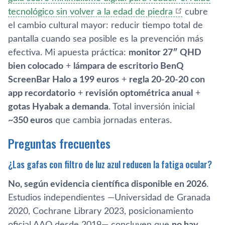
tecnológico sin volver a la edad de piedra
cubre
el cambio cultural mayor: reducir tiempo total de
pantalla cuando sea posible es la prevención más
efectiva. Mi apuesta práctica:
monitor 27″ QHD
bien colocado
+
lámpara de escritorio BenQ
ScreenBar Halo a 199 euros
+
regla 20-20-20 con
app recordatorio
+
revisión optométrica anual
+
gotas Hyabak a demanda
. Total inversión inicial
~350 euros
que cambia jornadas enteras.
Preguntas frecuentes
¿Las gafas con filtro de luz azul reducen la fatiga ocular?
No, según evidencia científica disponible en 2026
.
Estudios independientes —Universidad de Granada
2020, Cochrane Library 2023, posicionamiento
oficial AAO desde 2019— concluyen que
no hay