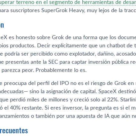
uperar terreno en el segmento de herramientas de desar
para suscriptores SuperGrok Heavy, muy lejos de la tra
ón
ceX es honesto sobre Grok de una forma que los docume
pios productos. Decir explícitamente que un chatbot de
 podría ser percibido como explotador, dañino, acosador,
 presentas ante la SEC para captar inversión pública re
parezca peor. Probablemente lo es.
 preocupa del perfil del IPO no es el riesgo de Grok en
adecuadas— sino la asignación de capital. SpaceX destin
 que perdió miles de millones y creció solo al 22%. Starl
ió el 40% restante. Si eres inversor, la pregunta es si e
s lanzamientos o también por una apuesta de IA que aún 
frecuentes