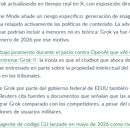
rok actualizando en tiempo real en X, con exposición dire
ine Mode añade un riesgo específico: generación de i
 relajado activamente las políticas de contenido. La ad
que podrían incluir a menores no es teórica: Grok ya fu
enero de 2026 por ese motivo.
bajo juramento durante el juicio contra OpenAI que xAI 
entrenar Grok
: la ironía es que el chatbot que ahora 
fue entrenado en parte sobre la propiedad intelectual de
en los tribunales.
e Grok por parte del gobierno federal de EEUU también 
 Reuters cita fuentes y documentos que señalan que las
egrar Grok comparado con los competidores, a pesar del 
lones de usuarios militares.
l agente de código CLI lanzado en mayo de 2026 como riv