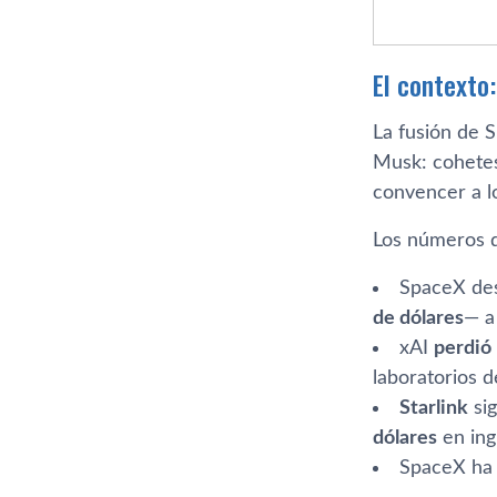
El contexto
La fusión de 
Musk: cohetes,
convencer a l
Los números q
SpaceX de
de dólares
— a
xAI
perdió 
laboratorios 
Starlink
sig
dólares
en ing
SpaceX ha