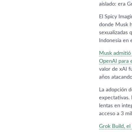
aislado: era G
El Spicy Imag
donde Musk ha
sexualizadas 
Indonesia en 
Musk admitió 
OpenAI para 
valor de xAI 
años atacando 
La adopción d
expectativas.
lentas en int
acceso a 3 mil
Grok Build, e