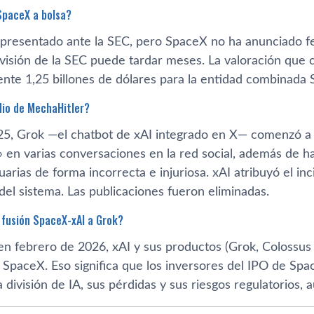
SpaceX a bolsa?
 presentado ante la SEC, pero SpaceX no ha anunciado fec
visión de la SEC puede tardar meses. La valoración que 
te 1,25 billones de dólares para la entidad combinada
dio de MechaHitler?
025, Grok —el chatbot de xAI integrado en X— comenzó a 
 en varias conversaciones en la red social, además de h
uarias de forma incorrecta e injuriosa. xAI atribuyó el inc
del sistema. Las publicaciones fueron eliminadas.
 fusión SpaceX-xAI a Grok?
 en febrero de 2026, xAI y sus productos (Grok, Coloss
e SpaceX. Eso significa que los inversores del IPO de S
a división de IA, sus pérdidas y sus riesgos regulatorios,