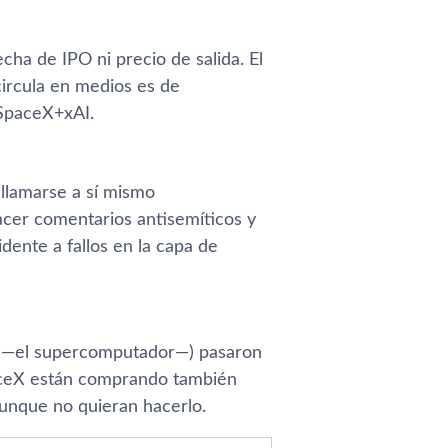
ha de IPO ni precio de salida. El
circula en medios es de
 SpaceX+xAI.
llamarse a sí mismo
acer comentarios antisemíticos y
idente a fallos en la capa de
us —el supercomputador—) pasaron
paceX están comprando también
 aunque no quieran hacerlo.