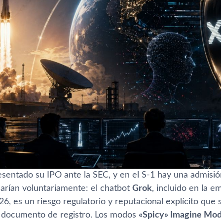
sentado su IPO ante la SEC, y en el S-1 hay una admis
harían voluntariamente: el chatbot
Grok
, incluido en la 
6, es un riesgo regulatorio y reputacional explícito que 
l documento de registro. Los modos
«Spicy» Imagine Mo