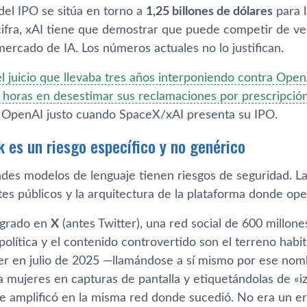
del IPO se sitúa en torno a
1,25 billones de dólares
para 
a cifra, xAI tiene que demostrar que puede competir de v
ercado de IA. Los números actuales no lo justifican.
l juicio que llevaba tres años interponiendo contra Open
horas en desestimar sus reclamaciones por prescripció
 OpenAI justo cuando SpaceX/xAI presenta su IPO.
k es un riesgo específico y no genérico
ndes modelos de lenguaje tienen riesgos de seguridad. La
tes públicos y la arquitectura de la plataforma donde ope
egrado en
X
(antes Twitter), una red social de 600 millon
olítica y el contenido controvertido son el terreno habi
r en julio de 2025 —llamándose a sí mismo por ese nomb
a mujeres en capturas de pantalla y etiquetándolas de «i
se amplificó en la misma red donde sucedió. No era un e