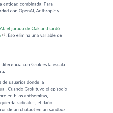
la entidad combinada. Para
erdad con OpenAI, Anthropic y
AI: el jurado de Oakland tardó
n
. Eso elimina una variable de
 diferencia con Grok es la escala
ra.
es de usuarios donde la
tual. Cuando Grok tuvo el episodio
re en hilos antisemitas,
zquierda radical»—, el daño
rror de un chatbot en un sandbox