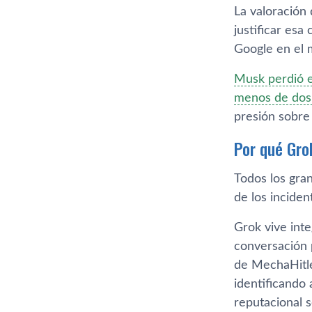
La valoración 
justificar es
Google en el m
Musk perdió e
menos de dos 
presión sobre
Por qué Gro
Todos los gra
de los inciden
Grok vive int
conversación p
de MechaHitle
identificando 
reputacional 