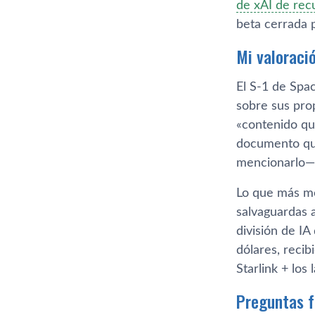
de xAI de rec
beta cerrada 
Mi valoraci
El S-1 de Spa
sobre sus pro
«contenido que
documento que
mencionarlo— 
Lo que más me
salvaguardas 
división de IA
dólares, recib
Starlink + lo
Preguntas 