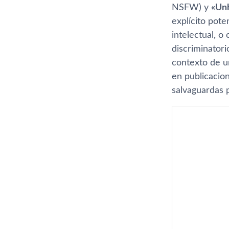
NSFW) y
«Un
explícito pot
intelectual, o
discriminatori
contexto de u
en publicacion
salvaguardas 