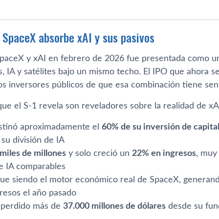
: SpaceX absorbe xAI y sus pasivos
SpaceX y xAI en febrero de 2026 fue presentada como una
 IA y satélites bajo un mismo techo. El IPO que ahora se
os inversores públicos de que esa combinación tiene se
ue el S-1 revela son reveladores sobre la realidad de xA
stinó aproximadamente el
60% de su inversión de capita
 su división de IA
miles de millones
y solo creció un
22% en ingresos
, muy
de IA comparables
ue siendo el motor económico real de SpaceX, genera
resos el año pasado
 perdido más de
37.000 millones de dólares
desde su fun