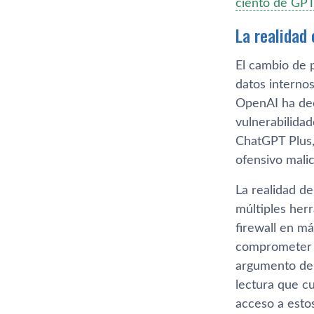
ciento de GPT
La realidad 
El cambio de 
datos interno
OpenAI ha dec
vulnerabilida
ChatGPT Plus,
ofensivo mali
La realidad d
múltiples her
firewall en má
comprometer n
argumento de 
lectura que c
acceso a esto