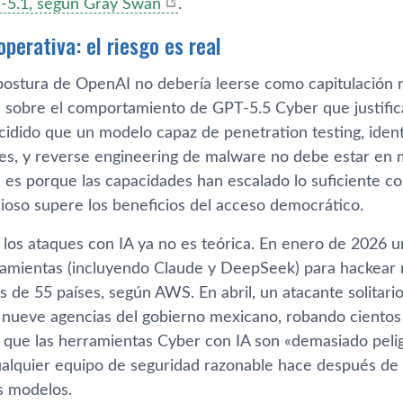
-5.1, según Gray Swan
.
operativa: el riesgo es real
postura de OpenAI no debería leerse como capitulación r
s sobre el comportamiento de GPT-5.5 Cyber que justifica
idido que un modelo capaz de penetration testing, identi
des, y reverse engineering de malware no debe estar en 
 es porque las capacidades han escalado lo suficiente c
cioso supere los beneficios del acceso democrático.
e los ataques con IA ya no es teórica. En enero de 2026 
ramientas (incluyendo Claude y DeepSeek) para hackear 
s de 55 países, según AWS. En abril, un atacante solitar
ueve agencias del gobierno mexicano, robando cientos d
que las herramientas Cyber con IA son «demasiado pelig
ualquier equipo de seguridad razonable hace después de
s modelos.