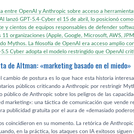
ia entre OpenAI y Anthropic sobre acceso a herramienta
 lanzó GPT-5.4-Cyber el 15 de abril, lo posicionó como 
te y cientos de equipos responsables de defender softwar
as 11 organizaciones (Apple, Google, Microsoft, AWS, JP
gido Mythos. La filosofía de OpenAI era acceso amplio co
5.5 Cyber adopta el modelo restringido que OpenAI crit
cta de Altman: «marketing basado en el miedo»
l cambio de postura es lo que hace esta historia interesa
arios públicos criticando a Anthropic por restringir Myt
so público de Anthropic sobre los peligros de las capaci
ed marketing»: una táctica de comunicación que vende r
a publicidad gratuita por el aura de «demasiado poderoso
cos coincidieron en su momento. La retórica de Anthropi
uando, en la práctica, los ataques con IA exitosos siguen