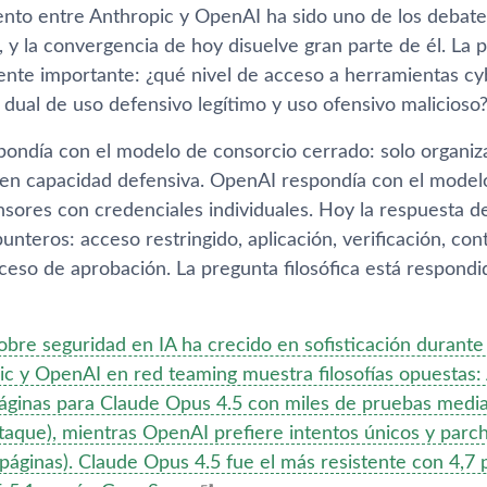
ento entre Anthropic y OpenAI ha sido uno de los debate
, y la convergencia de hoy disuelve gran parte de él. La
nte importante: ¿qué nivel de acceso a herramientas cyb
 dual de uso defensivo legítimo y uso ofensivo malicioso
pondía con el modelo de consorcio cerrado: solo organiza
n capacidad defensiva. OpenAI respondía con el modelo
sores con credenciales individuales. Hoy la respuesta de 
nteros: acceso restringido, aplicación, verificación, cont
ceso de aprobación. La pregunta filosófica está respondi
obre seguridad en IA ha crecido en sofisticación durante e
ic y OpenAI en red teaming muestra filosofías opuestas:
áginas para Claude Opus 4.5 con miles de pruebas media
taque), mientras OpenAI prefiere intentos únicos y parch
áginas). Claude Opus 4.5 fue el más resistente con 4,7 p