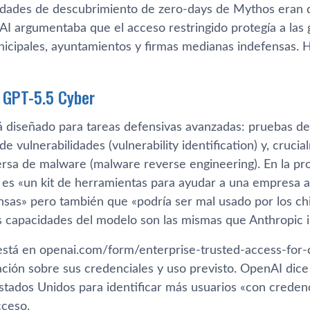
idades de descubrimiento de zero-days de Mythos eran 
AI argumentaba que el acceso restringido protegía a las
nicipales, ayuntamientos y firmas medianas indefensas. 
 GPT-5.5 Cyber
á diseñado para tareas defensivas avanzadas: pruebas de 
 de vulnerabilidades (vulnerability identification) y, cruc
versa de malware (malware reverse engineering). En la p
es «un kit de herramientas para ayudar a una empresa a
nsas» pero también que «podría ser mal usado por los ch
s capacidades del modelo son las mismas que Anthropic i
 está en openai.com/form/enterprise-trusted-access-for-c
ación sobre sus credenciales y uso previsto. OpenAI dice
stados Unidos para identificar más usuarios «con credenc
cceso.