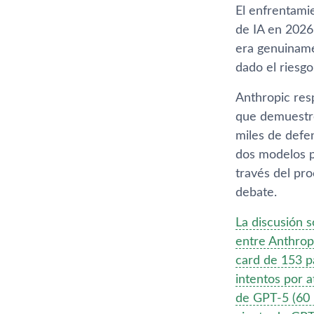
El enfrentami
de IA en 2026
era genuiname
dado el riesgo
Anthropic res
que demuestre
miles de defen
dos modelos pu
través del pro
debate.
La discusión s
entre Anthrop
card de 153 p
intentos por a
de GPT-5 (60 p