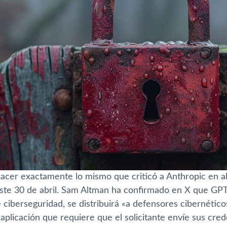
acer exactamente lo mismo que criticó a Anthropic en abr
te 30 de abril. Sam Altman ha confirmado en X que GPT
 ciberseguridad, se distribuirá «a defensores cibernéticos
plicación que requiere que el solicitante envíe sus cred