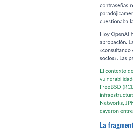
contraseñas re
paradójicamen
cuestionaba la
Hoy OpenAI ha
aprobación. L
«consultando 
socios». Las p
El contexto de
vulnerabilida
FreeBSD (RCE)
infraestructur
Networks, JPM
cayeron entre 
La fragment