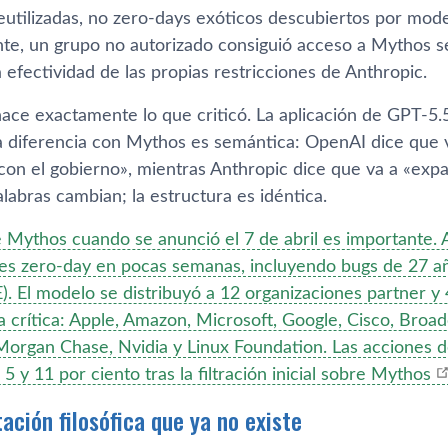
utilizadas, no zero-days exóticos descubiertos por model
te, un grupo no autorizado consiguió acceso a Mythos se
 efectividad de las propias restricciones de Anthropic.
ce exactamente lo que criticó. La aplicación de GPT-5.
a diferencia con Mythos es semántica: OpenAI dice que v
con el gobierno», mientras Anthropic dice que va a «expa
alabras cambian; la estructura es idéntica.
 Mythos cuando se anunció el 7 de abril es importante. A
des zero-day en pocas semanas, incluyendo bugs de 27 
. El modelo se distribuyó a 12 organizaciones partner y 
a crítica: Apple, Amazon, Microsoft, Google, Cisco, Broa
organ Chase, Nvidia y Linux Foundation. Las acciones 
5 y 11 por ciento tras la filtración inicial sobre Mythos
ación filosófica que ya no existe