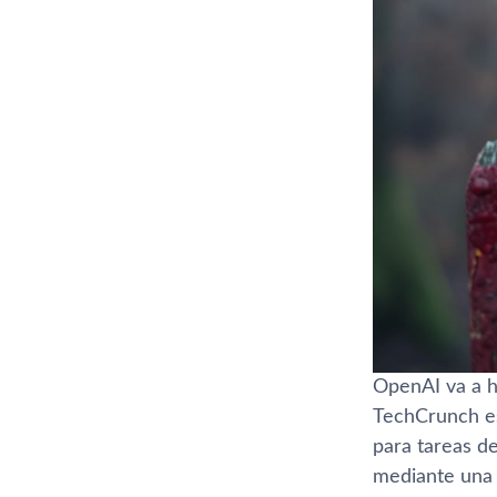
OpenAI va a h
TechCrunch es
para tareas de
mediante una a