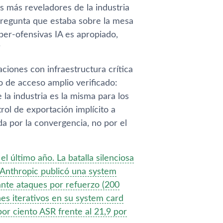
s más reveladores de la industria
 pregunta que estaba sobre la mesa
er-ofensivas IA es apropiado,
?
ciones con infraestructura crítica
 de acceso amplio verificado:
la industria es la misma para los
rol de exportación implícito a
da por la convergencia, no por el
l último año. La batalla silenciosa
 Anthropic publicó una system
nte ataques por refuerzo (200
es iterativos en su system card
or ciento ASR frente al 21,9 por