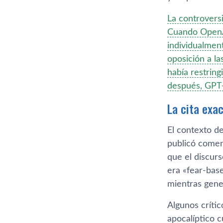
La controvers
Cuando OpenAI
individualmen
oposición a l
había restrin
después, GPT-
La cita exa
El contexto de
publicó coment
que el discur
era «fear-bas
mientras gener
Algunos críti
apocalíptico c