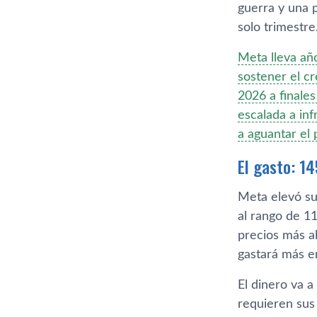
guerra y una 
solo trimestr
Meta lleva año
sostener el c
2026 a finale
escalada a inf
a aguantar el
El gasto: 1
Meta elevó su
al rango de 1
precios más a
gastará más e
El dinero va 
requieren sus