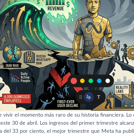
vivir el momento más raro de su historia financiera. Lo 
te 30 de abril. Los ingresos del primer trimestre alcanz
a del 33 por ciento, el mejor trimestre que Meta ha publ