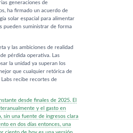
rias generaciones de
s, ha firmado un acuerdo de
ía solar espacial para alimentar
es pueden suministrar de forma
eta y las ambiciones de realidad
 de pérdida operativa. Las
ar la unidad ya superan los
 mejor que cualquier retórica de
ty Labs recibe recortes de
stante desde finales de 2025. El
interanualmente y el gasto en
, sin una fuente de ingresos clara
iento en dos días entonces, una
por ciento de hoy es una versión