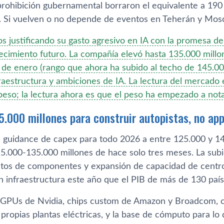
prohibición gubernamental borraron el equivalente a 190 
e. Si vuelven o no depende de eventos en Teherán y Mos
s justificando su gasto agresivo en IA con la promesa de
recimiento futuro. La compañía elevó hasta 135.000 millo
s de enero (rango que ahora ha subido al techo de 145.00
raestructura y ambiciones de IA. La lectura del mercado 
 peso; la lectura ahora es que el peso ha empezado a not
45.000 millones para construir autopistas, no ap
 guidance de capex para todo 2026 a entre 125.000 y 145
15.000-135.000 millones de hace solo tres meses. La subi
ltos de componentes y expansión de capacidad de centro
n infraestructura este año que el PIB de más de 130 país
a GPUs de Nvidia, chips custom de Amazon y Broadcom, 
 propias plantas eléctricas, y la base de cómputo para l