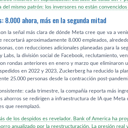
del mismo patrón: los inversores no están convencidos
s: 8.000 ahora, más en la segunda mitad
son la señal más clara de dónde Meta cree que va a venir
ue recortará aproximadamente 8.000 empleados, alrededor 
sonas, con reducciones adicionales planeadas para la se
y Labs, la división social de Facebook, reclutamiento, ve
n rondas anteriores en enero y marzo que eliminaron un
pedidos en 2022 y 2023, Zuckerberg ha reducido la plan
te 25.000 personas desde la contracción post-pandemi
consistente: cada trimestre, la compañía reporta más ing
s ahorros se redirigen a infraestructura de IA que Meta
res que reemplazó.
trás de los despidos es revelador. Bank of America ha pr
orro anualizado por la reestructuración. La presión real 