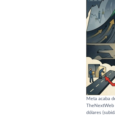
Meta acaba de 
TheNextWeb es
dólares (subid