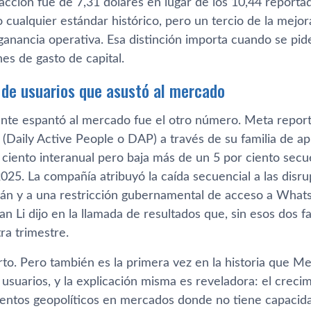
acción fue de 7,31 dólares en lugar de los 10,44 reportad
 cualquier estándar histórico, pero un tercio de la mejor
 ganancia operativa. Esa distinción importa cuando se pid
es de gasto de capital.
 de usuarios que asustó al mercado
nte espantó al mercado fue el otro número. Meta report
s (Daily Active People o DAP) a través de su familia de 
 ciento interanual pero baja más de un 5 por ciento sec
025. La compañía atribuyó la caída secuencial a las disr
Irán y a una restricción gubernamental de acceso a Whats
an Li dijo en la llamada de resultados que, sin esos dos 
ra trimestre.
rto. Pero también es la primera vez en la historia que M
usuarios, y la explicación misma es reveladora: el creci
entos geopolíticos en mercados donde no tiene capacidad