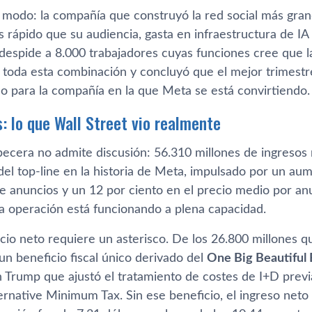
 modo: la compañía que construyó la red social más grand
s rápido que su audiencia, gasta en infraestructura de I
y despide a 8.000 trabajadores cuyas funciones cree que l
toda esta combinación y concluyó que el mejor trimestr
o para la compañía en la que Meta se está convirtiendo.
: lo que Wall Street vio realmente
abecera no admite discusión: 56.310 millones de ingresos
el top-line en la historia de Meta, impulsado por un aum
e anuncios y un 12 por ciento en el precio medio por anu
la operación está funcionando a plena capacidad.
icio neto requiere un asterisco. De los 26.800 millones 
un beneficio fiscal único derivado del
One Big Beautiful B
n Trump que ajustó el tratamiento de costes de I+D previ
rnative Minimum Tax. Sin ese beneficio, el ingreso neto 