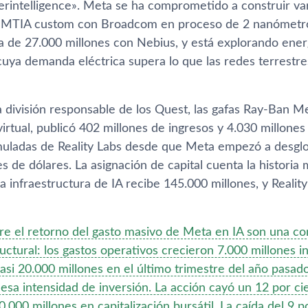
erintelligence». Meta se ha comprometido a construir va
 MTIA custom con Broadcom en proceso de 2 nanómetro
a de 27.000 millones con Nebius, y está explorando energ
 cuya demanda eléctrica supera lo que las redes terrestr
la división responsable de los Quest, las gafas Ray-Ban M
rtual, publicó 402 millones de ingresos y 4.030 millones
uladas de Reality Labs desde que Meta empezó a desglos
s de dólares. La asignación de capital cuenta la historia
 la infraestructura de IA recibe 145.000 millones, y Reali
re el retorno del gasto masivo de Meta en IA son una con
uctural: los gastos operativos crecieron 7.000 millones 
casi 20.000 millones en el último trimestre del año pasado
 esa intensidad de inversión. La acción cayó un 12 por c
.000 millones en capitalización bursátil. La caída del 9 