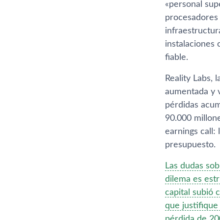
«personal sup
procesadores
infraestructur
instalaciones
fiable.
Reality Labs, 
aumentada y vi
pérdidas acum
90.000 millone
earnings call:
presupuesto.
Las dudas sob
dilema es estr
capital subió 
que justifique
pérdida de 200