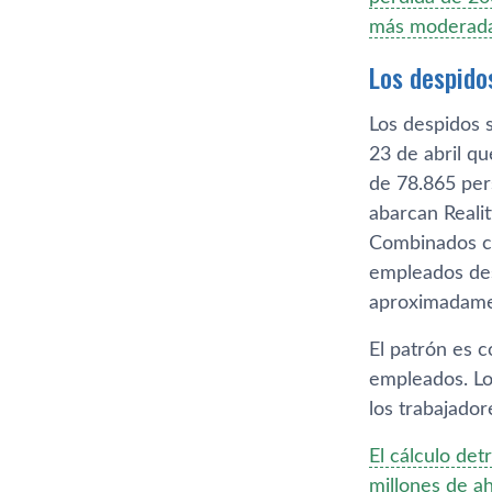
más moderada 
Los despido
Los despidos 
23 de abril q
de 78.865 per
abarcan Realit
Combinados co
empleados des
aproximadamen
El patrón es 
empleados. Lo
los trabajado
El cálculo de
millones de ah