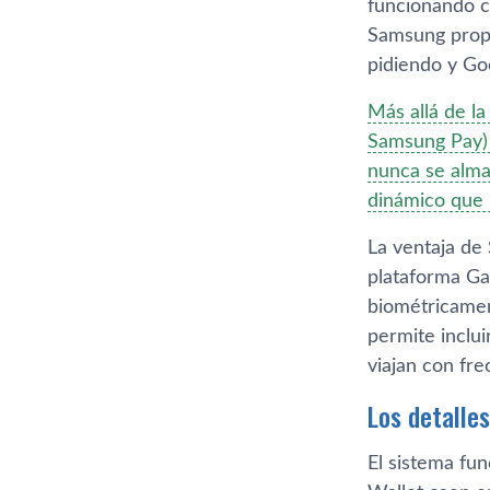
funcionando c
Samsung propo
pidiendo y Go
Más allá de la
Samsung Pay) 
nunca se alma
dinámico que n
La ventaja de
plataforma Ga
biométricamen
permite inclui
viajan con fre
Los detalle
El sistema fu