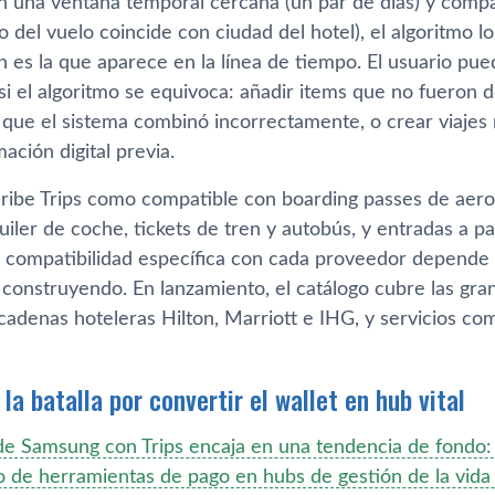
n una ventana temporal cercana (un par de días) y comp
o del vuelo coincide con ciudad del hotel), el algoritmo 
n es la que aparece en la línea de tiempo. El usuario pu
si el algoritmo se equivoca: añadir items que no fueron
s que el sistema combinó incorrectamente, o crear viaje
ación digital previa.
ibe Trips como compatible con boarding passes de aerol
uiler de coche, tickets de tren y autobús, y entradas a 
a compatibilidad específica con cada proveedor depende 
construyendo. En lanzamiento, el catálogo cubre las gra
cadenas hoteleras Hilton, Marriott e IHG, y servicios co
 la batalla por convertir el wallet en hub vital
de Samsung con Trips encaja en una tendencia de fondo: l
 de herramientas de pago en hubs de gestión de la vida 