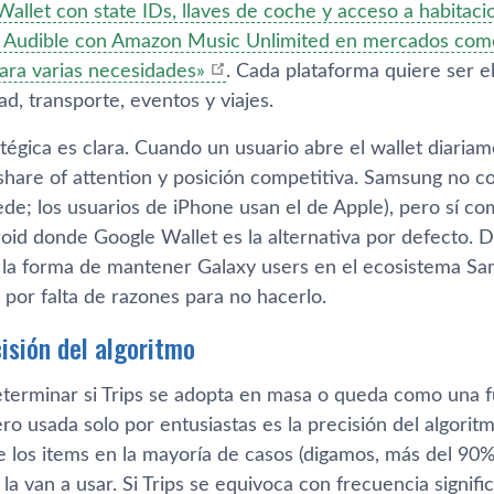
allet con state IDs, llaves de coche y acceso a habitaci
e Audible con Amazon Music Unlimited en mercados como 
ara varias necesidades»
. Cada plataforma quiere ser e
ad, transporte, eventos y viajes.
tégica es clara. Cuando un usuario abre el wallet diaria
share of attention y posición competitiva. Samsung no 
de; los usuarios de iPhone usan el de Apple), pero sí co
id donde Google Wallet es la alternativa por defecto. D
 la forma de mantener Galaxy users en el ecosistema Sa
por falta de razones para no hacerlo.
cisión del algoritmo
eterminar si Trips se adopta en masa o queda como una 
ro usada solo por entusiastas es la precisión del algorit
los items en la mayoría de casos (digamos, más del 90%),
la van a usar. Si Trips se equivoca con frecuencia signifi