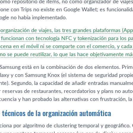
omo repositorio de items, no como organizador de viajes
ne con Trips no existe en Google Wallet; es funcionalida
ogle no había implementado.
 organización de viajes, las tres grandes plataformas (Ap
funcionan con tecnología NFC y tokenización para los pa
cena en el móvil ni se comparte con el comercio, y cada
o se puede reutilizar, lo que las hace objetivamente más 
 Samsung está en la combinación de dos elementos. Prime
laxy y con Samsung Knox (el sistema de seguridad propiet
te). Segundo, la capacidad de añadir entradas manualme
r reservas de restaurantes, recordatorios y plans no aut
cuencia y han probado las alternativas con frustración, l
s técnicos de la organización automática
nciona por algoritmo de clustering temporal y geográfico