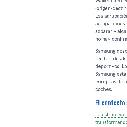
Wallet caen e
(origen-destin
Esa agrupació
agrupaciones 
separar viaje
no hay confirm
Samsung descr
recibos de alq
deportivos. L
Samsung está 
europeas, las 
coches.
El contexto:
La estrategia 
transformando