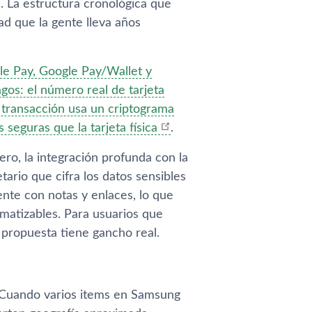
. La estructura cronológica que
d que la gente lleva años
ple Pay, Google Pay/Wallet y
gos: el número real de tarjeta
 transacción usa un criptograma
seguras que la tarjeta física
.
ro, la integración profunda con la
ario que cifra los datos sensibles
nte con notas y enlaces, lo que
omatizables. Para usuarios que
a propuesta tiene gancho real.
. Cuando varios items en Samsung