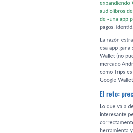
expandiendo W
audiolibros d
de «una app p
pagos, identid
La razón estra
esa app gana 
Wallet (no pue
mercado Andro
como Trips es
Google Wallet 
El reto: pre
Lo que va a d
interesante pe
correctamente 
herramienta y 