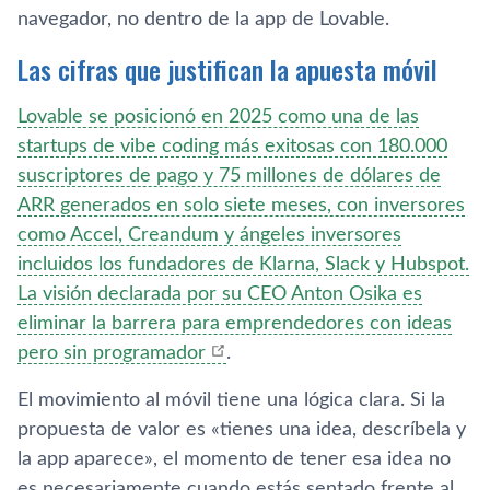
navegador, no dentro de la app de Lovable.
Las cifras que justifican la apuesta móvil
Lovable se posicionó en 2025 como una de las
startups de vibe coding más exitosas con 180.000
suscriptores de pago y 75 millones de dólares de
ARR generados en solo siete meses, con inversores
como Accel, Creandum y ángeles inversores
incluidos los fundadores de Klarna, Slack y Hubspot.
La visión declarada por su CEO Anton Osika es
eliminar la barrera para emprendedores con ideas
pero sin programador
.
El movimiento al móvil tiene una lógica clara. Si la
propuesta de valor es «tienes una idea, descríbela y
la app aparece», el momento de tener esa idea no
es necesariamente cuando estás sentado frente al