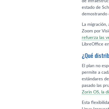
de infraestruc
estado de Sch
demostrando q
La migración, 
Zoom por Visi
refuerza las 
LibreOffice en
¿Qué distri
El plan no es
permite a cada
estándares de 
pasado las pr
Zorin OS, la 
Esta flexibili