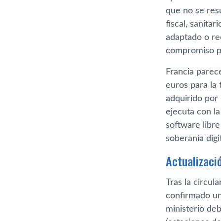
que no se res
fiscal, sanita
adaptado o ree
compromiso pr
Francia parec
euros para la 
adquirido por 
ejecuta con la
software libre
soberanía digi
Actualizaci
Tras la circul
confirmado un 
ministerio de