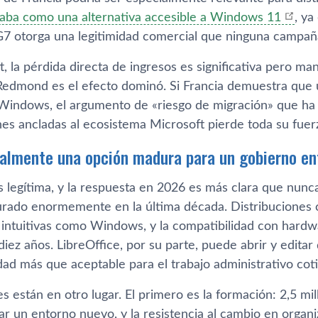
naba como una alternativa accesible a Windows 11
, ya
G7 otorga una legitimidad comercial que ninguna campañ
, la pérdida directa de ingresos es significativa pero ma
edmond es el efecto dominó. Si Francia demuestra que
 Windows, el argumento de «riesgo de migración» que h
nes ancladas al ecosistema Microsoft pierde toda su fuer
ealmente una opción madura para un gobierno en
 legítima, y la respuesta en 2026 es más clara que nunca:
rado enormemente en la última década. Distribuciones
n intuitivas como Windows, y la compatibilidad con har
diez años. LibreOffice, por su parte, puede abrir y edit
dad más que aceptable para el trabajo administrativo coti
es están en otro lugar. El primero es la formación: 2,5 mi
ar un entorno nuevo, y la resistencia al cambio en organ