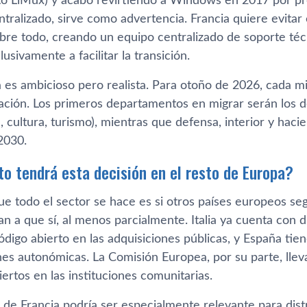
to LiMux) y acabó revirtiendo a Windows en 2017 por pro
tralizado, sirve como advertencia. Francia quiere evitar
obre todo, creando un equipo centralizado de soporte té
usivamente a facilitar la transición.
 es ambicioso pero realista. Para otoño de 2026, cada mi
ción. Los primeros departamentos en migrar serán los 
 cultura, turismo), mientras que defensa, interior y haci
2030.
o tendrá esta decisión en el resto de Europa?
e todo el sector se hace es si otros países europeos seg
an a que sí, al menos parcialmente. Italia ya cuenta con d
digo abierto en las adquisiciones públicas, y España tien
nes autonómicas. La Comisión Europea, por su parte, lle
ertos en las instituciones comunitarias.
 de Francia podría ser especialmente relevante para di