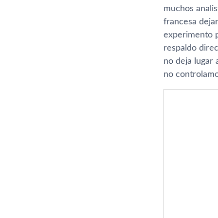
muchos analist
francesa deja
experimento pi
respaldo direc
no deja lugar
no controlamo