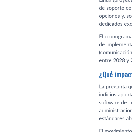
Linux (proyec
de soporte cen
opciones y, s
dedicados excl
El cronograma
de implementa
(comunicación,
entre 2028 y 
¿Qué impact
La pregunta qu
indicios apunt
software de có
administracio
estándares abi
El movimiento