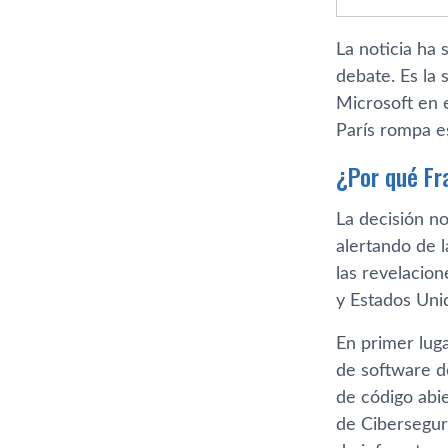
La noticia ha
debate. Es la
Microsoft en 
París rompa es
¿Por qué Fr
La decisión n
alertando de 
las revelacio
y Estados Uni
En primer luga
de software de
de código abi
de Cibersegur