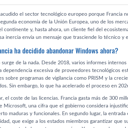
 sacudido el sector tecnológico europeo porque Francia n
 segunda economía de la Unión Europea, uno de los mer
el continente y, hasta ahora, un cliente fiel del ecosis
a inercia envía un mensaje que trasciende lo técnico y en
ancia ha decidido abandonar Windows ahora?
o surge de la nada. Desde 2018, varios informes internos
la dependencia excesiva de proveedores tecnológicos es
nes sobre programas de vigilancia como PRISM y la crecie
dos. Sin embargo, lo que ha acelerado el proceso en 2026
r, el coste de las licencias. Francia gasta más de 300 mil
 Microsoft, una cifra que el gobierno considera injustifi
erto maduras y funcionales. En segundo lugar, la entrad
idad, que exige a los estados miembros garantizar que s