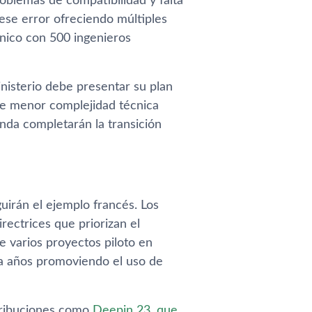
blemas de compatibilidad y falta
 ese error ofreciendo múltiples
cnico con 500 ingenieros
nisterio debe presentar su plan
de menor complejidad técnica
enda completarán la transición
uirán el ejemplo francés. Los
irectrices que priorizan el
e varios proyectos piloto en
va años promoviendo el uso de
stribuciones como
Deepin 23, que