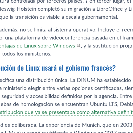
tura controlada por terceros países. Y en tercer lugar, 
leswig-Holstein completó su migración a LibreOffice y Li
ue la transición es viable a escala gubernamental.
además, no se limita al sistema operativo. Incluye el re
o, una plataforma de videoconferencia basada en el fra
ventajas de Linux sobre Windows
, y la sustitución pro
 todos los ministerios.
bución de Linux usará el gobierno francés?
pecifica una distribución única. La DINUM ha establecid
 ministerio elegir entre varias opciones certificadas, s
seguridad y accesibilidad definidos por la agencia. Entre
uebas de homologación se encuentran Ubuntu LTS, Debia
distribución que ya se presentaba como alternativa defi
dad es deliberada. La experiencia de Munich, que en 2003