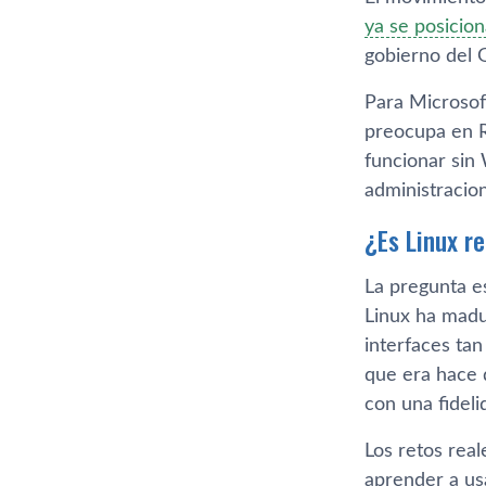
ya se posicio
gobierno del 
Para Microsoft
preocupa en R
funcionar sin
administracio
¿Es Linux r
La pregunta es
Linux ha madu
interfaces ta
que era hace 
con una fideli
Los retos real
aprender a us