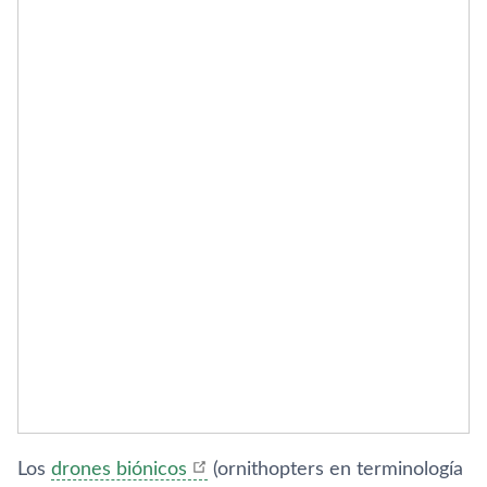
Los
drones biónicos
(ornithopters en terminología