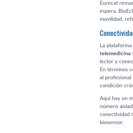
Eurecat remar
espera. BioEc
movilidad, ref
Conectivida
La plataforma
telemedicina
lector y conec
En términos co
al profesional
condición crón
Aquí hay un m
número aislado
conectividad n
biosensor.