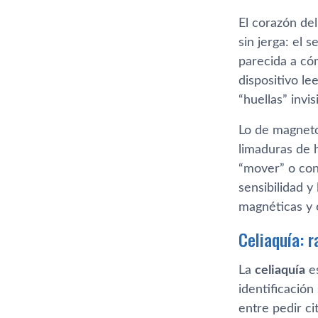
El corazón de
sin jerga: el 
parecida a có
dispositivo le
“huellas” invis
Lo de magneto
limaduras de 
“mover” o con
sensibilidad y
magnéticas y 
Celiaquía: r
La
celiaquía
es
identificación
entre pedir ci