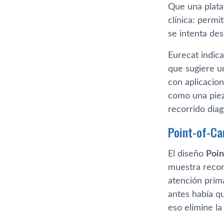
Que una plata
clínica: perm
se intenta des
Eurecat indic
que sugiere un
con aplicacion
como una pieza
recorrido dia
Point-of-Car
El diseño
Poin
muestra recorr
atención prima
antes había qu
eso elimine l