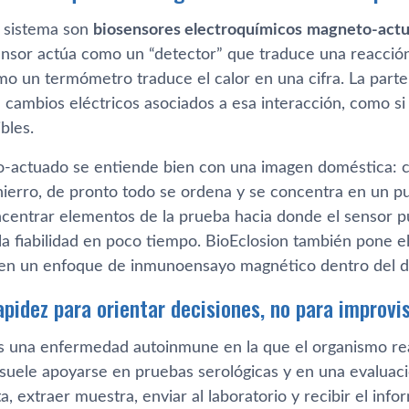
l sistema son
biosensores electroquímicos
magneto-act
sensor actúa como un “detector” que traduce una reacción
mo un termómetro traduce el calor en una cifra. La parte
e cambios eléctricos asociados a esa interacción, como si
ibles.
-actuado se entiende bien con una imagen doméstica: 
hierro, de pronto todo se ordena y se concentra en un p
centrar elementos de la prueba hacia donde el sensor p
 la fiabilidad en poco tiempo. BioEclosion también pone e
en un enfoque de inmunoensayo magnético dentro del di
apidez para orientar decisiones, no para improvi
 una enfermedad autoinmune en la que el organismo reac
 suele apoyarse en pruebas serológicas y en una evaluació
ta, extraer muestra, enviar al laboratorio y recibir el inf