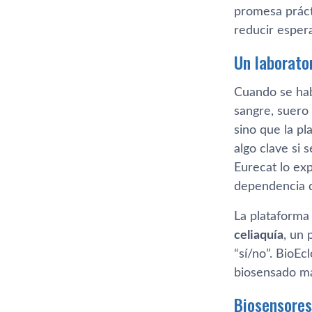
promesa práct
reducir espera
Un laborato
Cuando se ha
sangre, suero 
sino que la pl
algo clave si
Eurecat lo exp
dependencia de
La plataforma
celiaquía
, un 
“sí/no”. BioE
biosensado ma
Biosensores