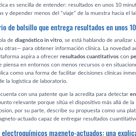
ica es sencilla de entender: resultados en unos 10 minu
s y depender menos del “viaje” de la muestra hacia el la
rio de bolsillo que entrega resultados en unos 1
bla de
diagnóstico in vitro
, se está hablando de analizar
u otras— para obtener información clínica. La novedad aq
ataforma aspira a ofrecer
resultados cuantitativos
con
p
 se piensa en entornos con menos recursos o en situacio
lica como una forma de facilitar decisiones clínicas inmed
 la logística de laboratorio.
 cuenta con una patente que la acredita para detectar
en
punto relevante porque sitúa el dispositivo más allá de la 
closion, por su parte, describe su propuesta como una pl
gneto-actuado capaz de entregar resultados cuantitativo
 electroquímicos magneto-actuados: una explica