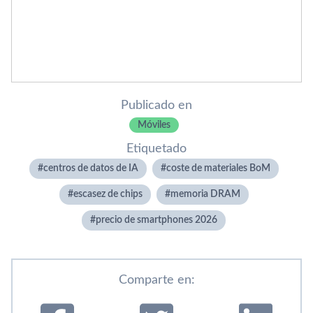
Publicado en
Móviles
Etiquetado
centros de datos de IA
coste de materiales BoM
escasez de chips
memoria DRAM
precio de smartphones 2026
Comparte en: