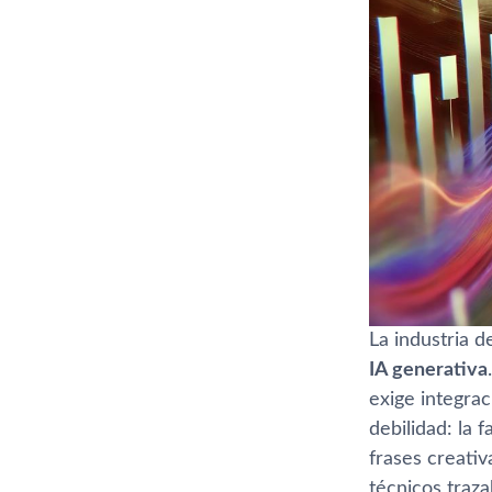
La industria d
IA generativa
exige integrac
debilidad: la 
frases creati
técnicos traza