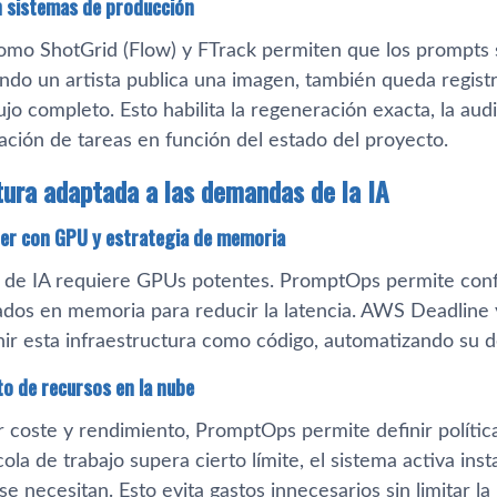
n sistemas de producción
omo ShotGrid (Flow) y FTrack permiten que los prompts 
do un artista publica una imagen, también queda registra
ujo completo. Esto habilita la regeneración exacta, la aud
ación de tareas en función del estado del proyecto.
tura adaptada a las demandas de la IA
der con GPU y estrategia de memoria
 de IA requiere GPUs potentes. PromptOps permite con
dos en memoria para reducir la latencia. AWS Deadlin
nir esta infraestructura como código, automatizando su d
o de recursos en la nube
r coste y rendimiento, PromptOps permite definir política
 cola de trabajo supera cierto límite, el sistema activa ins
e necesitan. Esto evita gastos innecesarios sin limitar la