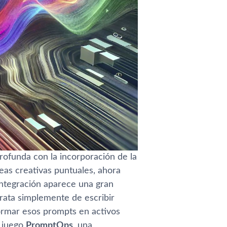
rofunda con la incorporación de la
eas creativas puntuales, ahora
integración aparece una gran
trata simplemente de escribir
ormar esos prompts en activos
n juego
PromptOps
, una