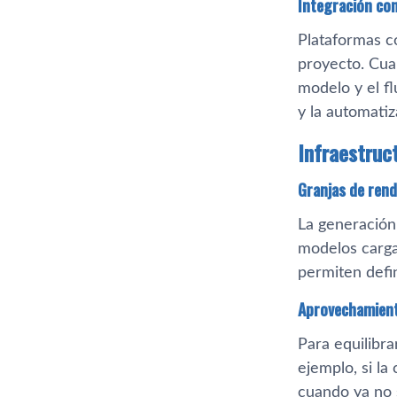
Integración co
Plataformas c
proyecto. Cuan
modelo y el fl
y la automatiz
Infraestruc
Granjas de ren
La generación
modelos carga
permiten defi
Aprovechamient
Para equilibra
ejemplo, si la
cuando ya no s