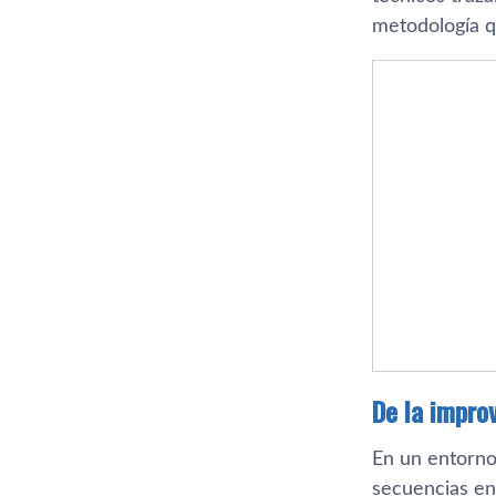
metodología qu
De la improv
En un entorno
secuencias en