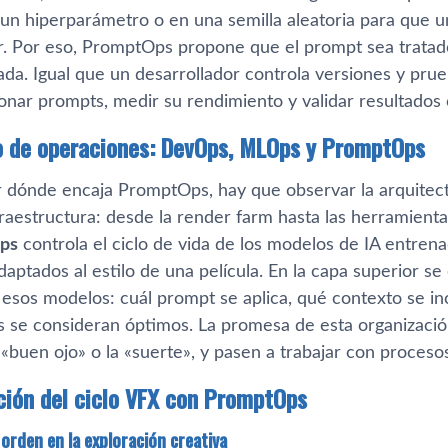
un hiperparámetro o en una semilla aleatoria para que 
or. Por eso, PromptOps propone que el prompt sea trata
da. Igual que un desarrollador controla versiones y pru
onar prompts, medir su rendimiento y validar resultados 
o de operaciones: DevOps, MLOps y PromptOps
 dónde encaja PromptOps, hay que observar la arquitec
nfraestructura: desde la render farm hasta las herramien
ps
controla el ciclo de vida de los modelos de IA entrena
daptados al estilo de una película. En la capa superior 
esos modelos: cuál prompt se aplica, qué contexto se inc
 se consideran óptimos. La promesa de esta organización 
«buen ojo» o la «suerte», y pasen a trabajar con proceso
ión del ciclo VFX con PromptOps
orden en la exploración creativa