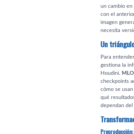
un cambio en 
con el anteri
imagen genera
necesita versi
Un triángul
Para entender
gestiona la i
Houdini.
MLO
checkpoints a
cómo se usan 
qué resultados
dependan del 
Transformac
Preproducción: 