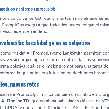
 modelos y entorno reproducible
modelos de varios GB requiere sistemas de almacenamient
 PromptOps asegura que todos los nodos tengan el mism
s visuales entre renders.
valuación: la calidad ya no es subjetiva
como Maxim AI, PromptLayer o LangSmith permiten comp
as y versionar prompts de forma controlada. Los supervi
forma objetiva, cuál es el mejor prompt para una tarea de
nsforma lo que antes era intuición en decisiones basadas
iles, nuevos retos
ción de PromptOps implica también un cambio en la orga
l
AI Pipeline TD
, que combina habilidades clásicas de VF
, CUDA) y operaciones (Docker, Git, APIs). Este perfil a