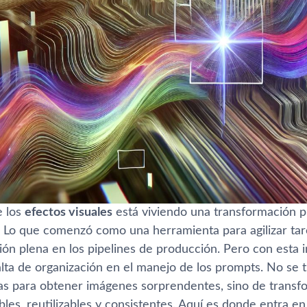
e los
efectos visuales
está viviendo una transformación p
. Lo que comenzó como una herramienta para agilizar tar
ión plena en los pipelines de producción. Pero con esta 
falta de organización en el manejo de los prompts. No se 
vas para obtener imágenes sorprendentes, sino de transf
bles, reutilizables y consistentes. Aquí es donde entra e