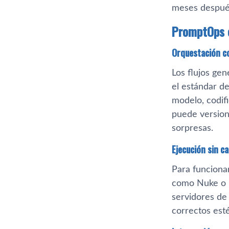
meses después
PromptOps e
Orquestación c
Los flujos ge
el estándar d
modelo, codif
puede versiona
sorpresas.
Ejecución sin c
Para funcionar
como Nuke o B
servidores de
correctos esté