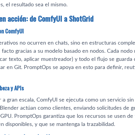
, el resultado sea el mismo.
n acción: de ComfyUI a ShotGrid
on ComfyUI
nerativos no ocurren en chats, sino en estructuras compl
e facto gracias a su modelo basado en nodos. Cada nodo 
icar texto, aplicar muestreador) y todo el flujo se guar
r en Git. PromptOps se apoya en esto para definir, reutil
abeza y APIs
 a gran escala, ComfyUI se ejecuta como un servicio sin 
lender actúan como clientes, enviando solicitudes de 
 GPU. PromptOps garantiza que los recursos se usen de 
n disponibles, y que se mantenga la trazabilidad.