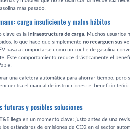
aterías y motores que no se usan con la frecuencia neces
asolina más pesado.
umano: carga insuficiente y malos hábitos
 clave es la
infraestructura de carga
. Muchos usuarios 
pidos, lo que hace que simplemente
no recarguen sus ve
HEV pasa a comportarse como un coche de gasolina conv
te. Este comportamiento reduce drásticamente el benefi
able.
ar una cafetera automática para ahorrar tiempo, pero seg
encuentra el manual de instrucciones: el beneficio teóri
s futuras y posibles soluciones
 T&E llega en un momento clave: justo antes de una revis
 los estándares de emisiones de CO2 en el sector autom