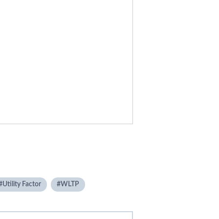
Utility Factor
WLTP