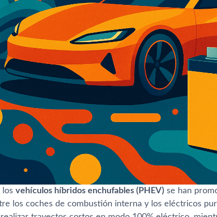
 los
vehículos híbridos enchufables (PHEV)
se han promo
re los coches de combustión interna y los eléctricos puro
e realizar trayectos cortos en modo 100% eléctrico, mien