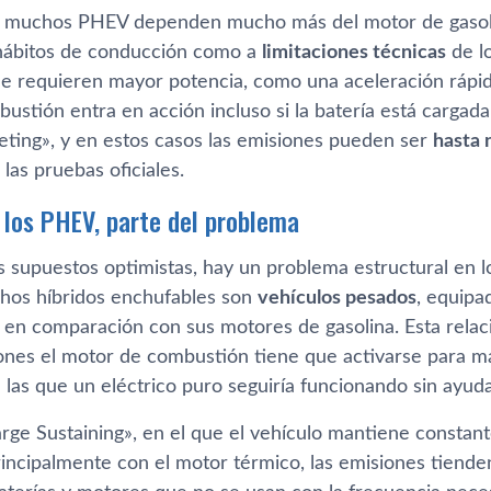
a, muchos PHEV dependen mucho más del motor de gasoli
hábitos de conducción como a
limitaciones técnicas
de lo
ue requieren mayor potencia, como una aceleración rápid
ustión entra en acción incluso si la batería está carga
ting», y en estos casos las emisiones pueden ser
hasta
las pruebas oficiales.
e los PHEV, parte del problema
os supuestos optimistas, hay un problema estructural en 
hos híbridos enchufables son
vehículos pesados
, equipa
 en comparación con sus motores de gasolina. Esta relaci
nes el motor de combustión tiene que activarse para man
 las que un eléctrico puro seguiría funcionando sin ayuda
ge Sustaining», en el que el vehículo mantiene constante
rincipalmente con el motor térmico, las emisiones tiende