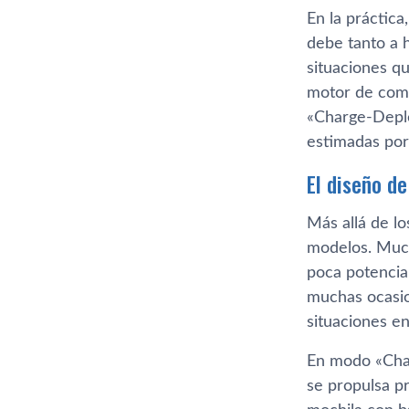
En la práctic
debe tanto a 
situaciones q
motor de comb
«Charge-Deple
estimadas por 
El diseño d
Más allá de l
modelos. Muc
poca potencia
muchas ocasio
situaciones en
En modo «Char
se propulsa p