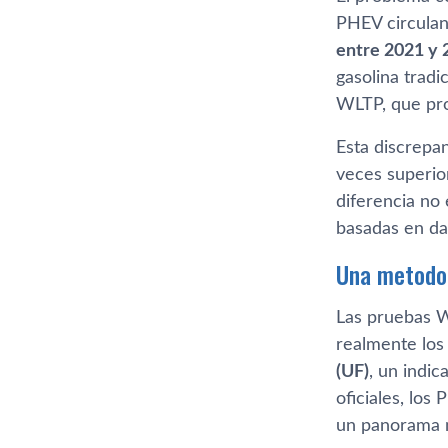
PHEV circulan
entre 2021 y 
gasolina tradi
WLTP, que pr
Esta discrepa
veces superior
diferencia no
basadas en da
Una metodol
Las pruebas 
realmente los
(UF)
, un indic
oficiales, los
un panorama m