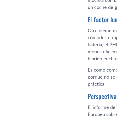
mochila con b
un coche de g
El factor h
Otro elemento
cómodos o rá
batería, el P
menos eficien
híbrido enchuf
Es como compr
porque no se 
práctica.
Perspectiva
El informe de
Europea sobre