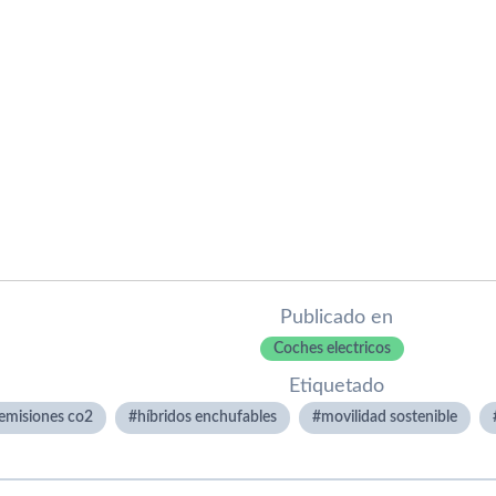
Publicado en
Coches electricos
Etiquetado
emisiones co2
híbridos enchufables
movilidad sostenible