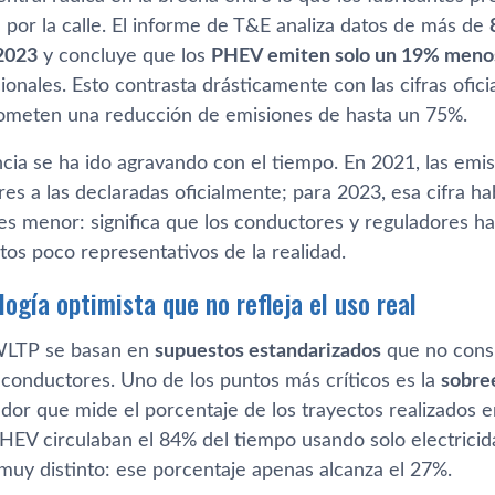
 por la calle. El informe de T&E analiza datos de más de
2023
y concluye que los
PHEV emiten solo un 19% meno
cionales. Esto contrasta drásticamente con las cifras ofic
ometen una reducción de emisiones de hasta un 75%.
ncia se ha ido agravando con el tiempo. En 2021, las emi
es a las declaradas oficialmente; para 2023, esa cifra ha
 es menor: significa que los conductores y reguladores 
tos poco representativos de la realidad.
ogía optimista que no refleja el uso real
WLTP se basan en
supuestos estandarizados
que no cons
 conductores. Uno de los puntos más críticos es la
sobree
ador que mide el porcentaje de los trayectos realizados e
 PHEV circulaban el 84% del tiempo usando solo electrici
uy distinto: ese porcentaje apenas alcanza el 27%.