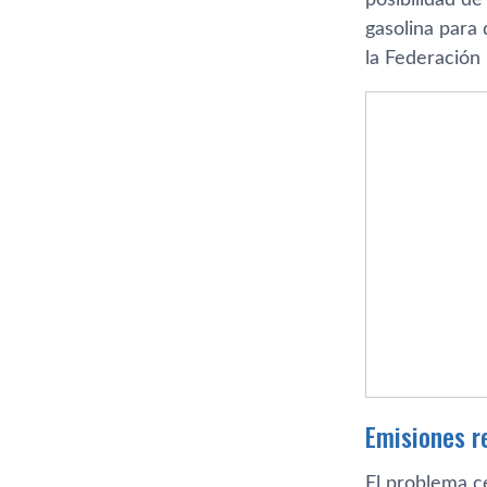
gasolina para 
la Federación
Emisiones re
El problema ce