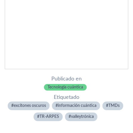
Publicado en
Tecnologia cuántica
Etiquetado
excitones oscuros
información cuántica
TMDs
TR-ARPES
valleytrónica