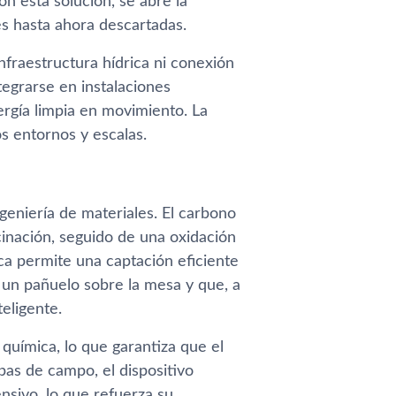
n esta solución, se abre la
es hasta ahora descartadas.
infraestructura hídrica ni conexión
tegrarse en instalaciones
ergía limpia en movimiento. La
os entornos y escalas.
geniería de materiales. El carbono
cinación, seguido de una oxidación
ica permite una captación eficiente
 un pañuelo sobre la mesa y que, a
eligente.
química, lo que garantiza que el
as de campo, el dispositivo
nsivo, lo que refuerza su