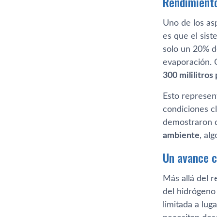
Rendimiento
Uno de los asp
es que el sis
solo un 20% d
evaporación. 
300 mililitros
Esto represen
condiciones c
demostraron
ambiente
, al
Un avance c
Más allá del r
del hidrógeno
limitada a lug