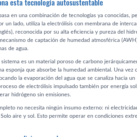
na esta tecnología autosustentable
 basa en una combinación de tecnologías ya conocidas, p
or un lado, utiliza la electrólisis con membrana de int
inglés), reconocida por su alta eficiencia y pureza del hi
mecanismo de captación de humedad atmosférica (AWH), 
nas de agua.
l sistema es un material poroso de carbono jerárquicamen
a esponja que absorbe la humedad ambiental. Una vez cap
ocando la evaporación del agua que se canaliza hacia un e
roceso de electrólisis impulsado también por energía sol
erar hidrógeno sin emisiones.
pleto no necesita ningún insumo externo: ni electricidad 
 Solo aire y sol. Esto permite operar en condiciones ext