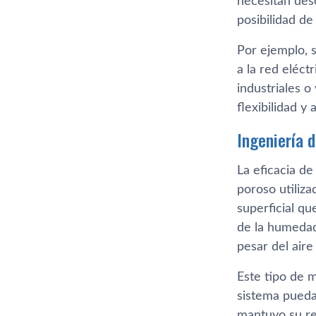
necesitan des
posibilidad d
Por ejemplo, s
a la red eléct
industriales 
flexibilidad y
Ingeniería d
La eficacia de
poroso utiliza
superficial qu
de la humedad
pesar del aire
Este tipo de m
sistema pueda
mantuvo su re