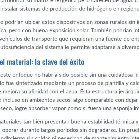
carbonizar su matriz energética pero carecen de agua. Co
e instalar sistemas de producción de hidrógeno en region
e podrían ubicar estos dispositivos en zonas rurales sin 
rica, pero con buena exposición solar. También podrían in
o vehículos de transporte que requieran una fuente de en
 autosuficiencia del sistema le permite adaptarse a divers
el material: la clave del éxito
 este enfoque no habría sido posible sin una cuidadosa in
do fue sintetizado mediante un proceso de plantilla y cal
e mejora su afinidad con el agua. Esta estructura jerárqu
 incluso en ambientes secos, algo comparable con dejar
 seco, logre absorber vapor como si fuera una esponja int
ateriales también presentan buena estabilidad térmica y 
 operar durante largos periodos sin degradarse. En prueb
ndimiento sin caídas ni necesidad de mantenimiento inte