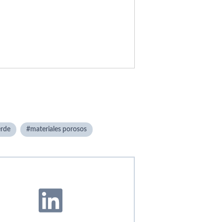
erde
materiales porosos