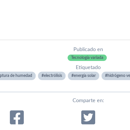
Publicado en
Tecnología variada
Etiquetado
ptura de humedad
electrólisis
energí­a solar
hidrógeno v
Comparte en: