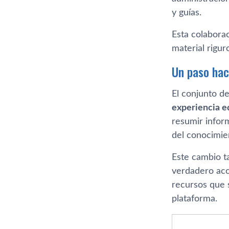
y guías.
Esta colabora
material rigur
Un paso haci
El conjunto d
experiencia e
resumir infor
del conocimie
Este cambio t
verdadero aco
recursos que 
plataforma.