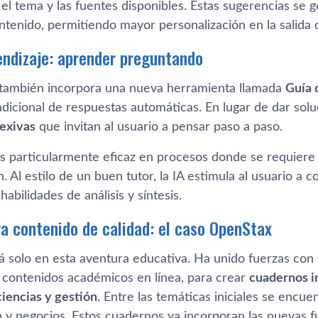
el tema y las fuentes disponibles. Estas sugerencias se 
ontenido, permitiendo mayor personalización en la salida d
endizaje: aprender preguntando
ambién incorpora una nueva herramienta llamada
Guía 
dicional de respuestas automáticas. En lugar de dar solu
lexivas
que invitan al usuario a pensar paso a paso.
es particularmente eficaz en procesos donde se requiere
 Al estilo de un buen tutor, la IA estimula al usuario a c
habilidades de análisis y síntesis.
ra contenido de calidad: el caso OpenStax
á solo en esta aventura educativa. Ha unido fuerzas con
 contenidos académicos en línea, para crear
cuadernos i
ciencias y gestión
. Entre las temáticas iniciales se encuen
 y negocios. Estos cuadernos ya incorporan las nuevas fu