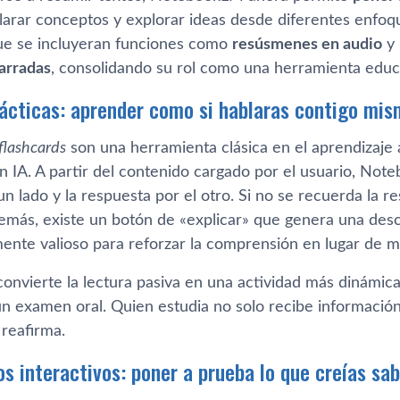
clarar conceptos y explorar ideas desde diferentes enfoq
ue se incluyeran funciones como
resúsmenes en audio
y 
narradas
, consolidando su rol como una herramienta educa
dácticas: aprender como si hablaras contigo mi
flashcards
son una herramienta clásica en el aprendizaje 
n IA. A partir del contenido cargado por el usuario, No
n lado y la respuesta por el otro. Si no se recuerda la res
demás, existe un botón de «explicar» que genera una desc
mente valioso para reforzar la comprensión en lugar de m
convierte la lectura pasiva en una actividad más dinámic
n examen oral. Quien estudia no solo recibe información, 
 reafirma.
os interactivos: poner a prueba lo que creías sa