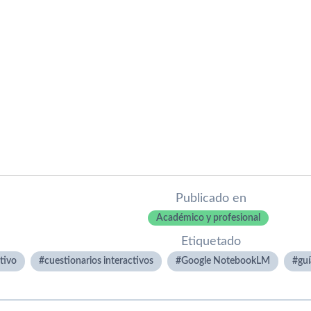
Publicado en
Académico y profesional
Etiquetado
tivo
cuestionarios interactivos
Google NotebookLM
guí