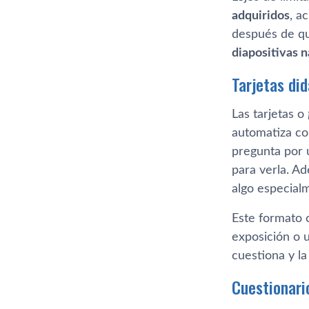
adquiridos
, a
después de q
diapositivas 
Tarjetas di
Las tarjetas o
automatiza co
pregunta por u
para verla. A
algo especial
Este formato 
exposición o u
cuestiona y la
Cuestionari