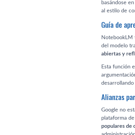
basándose en 
al estilo de c
Guía de apr
NotebookLM t
del modelo tra
abiertas y ref
Esta función 
argumentación.
desarrollando 
Alianzas pa
Google no est
plataforma de
populares de 
administración