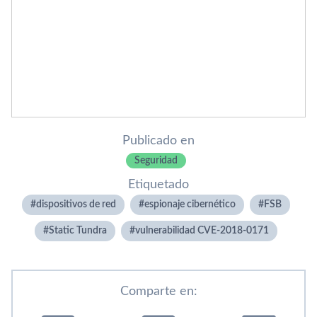
Publicado en
Seguridad
Etiquetado
dispositivos de red
espionaje cibernético
FSB
Static Tundra
vulnerabilidad CVE-2018-0171
Comparte en: