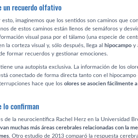
 un recuerdo olfativo
 esto, imaginemos que los sentidos son caminos que co
nos de estos caminos están llenos de semáforos y desví
nformación visual pasa por el tálamo (una especie de cent
en la corteza visual y, sólo después, llega al
hipocampo
y 
de formar recuerdos y gestionar emociones.
tiene una autopista exclusiva. La información de los olo
está conectado de forma directa tanto con el hipocampo 
nterrupciones hace que los
olores se asocien fácilmente 
e lo confirman
es de la neurocientífica Rachel Herz en la Universidad 
tivan muchas más áreas cerebrales relacionadas con la m
umes
. Otro estudio de 2013 comparó la respuesta cerebral