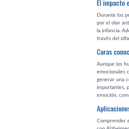
El impacto e
Durante los p
por el olor an
la infancia. 
través del olf
Caras conoc
Aunque los hu
emocionales c
generar una c
importantes, 
emoción, como
Aplicaciones
Comprender es
con Alzheimer