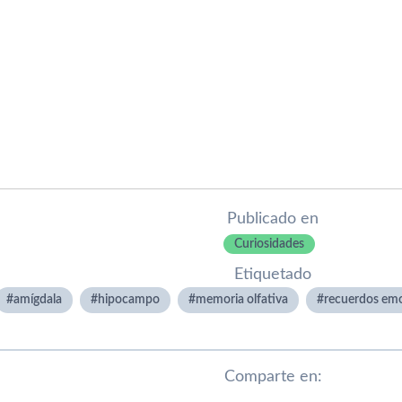
Publicado en
Curiosidades
Etiquetado
amígdala
hipocampo
memoria olfativa
recuerdos emo
Comparte en: