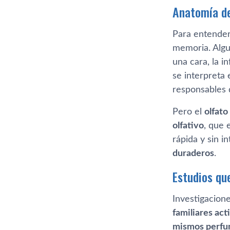
Anatomía de
Para entender
memoria. Algu
una cara, la i
se interpreta 
responsables 
Pero el
olfato
olfativo
, que 
rápida y sin i
duraderos
.
Estudios qu
Investigacion
familiares ac
mismos perf