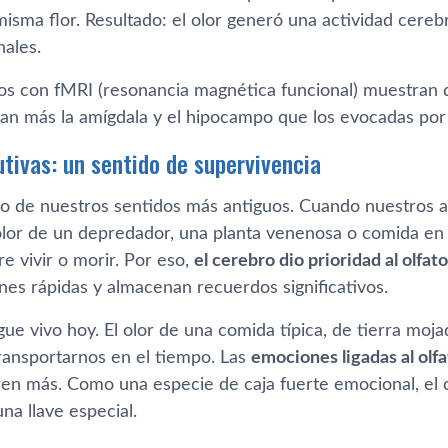
misma flor. Resultado: el olor generó una actividad cere
ales.
ios con fMRI (resonancia magnética funcional) muestran 
an más la amígdala y el hipocampo que los evocadas por
utivas: un sentido de supervivencia
uno de nuestros sentidos más antiguos. Cuando nuestros 
 olor de un depredador, una planta venenosa o comida en 
re vivir o morir. Por eso,
el cerebro dio prioridad al olfato
nes rápidas y almacenan recuerdos significativos.
gue vivo hoy. El olor de una comida típica, de tierra moj
ransportarnos en el tiempo. Las
emociones ligadas al olf
en más. Como una especie de caja fuerte emocional, el
na llave especial.