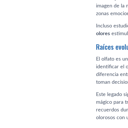
imagen de la 
zonas emocion
Incluso estud
olores
estimul
Raíces evol
El olfato es 
identificar el
diferencia ent
toman decisio
Este legado si
mágico para t
recuerdos dur
olorosos con u