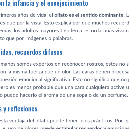
n la infancia y el envejecimiento
rimeros años de vida, el
olfato es el sentido dominante
. 
tes que por la vista. Esto explica por qué muchos recuer
Además, los adultos mayores tienden a recordar más vivam
ato que por imágenes o palabras.
idas, recuerdos difusos
manos somos expertos en reconocer rostros, estos no s
on la misma fuerza que un olor. Las caras deben procesa
onexión emocional significativa. Esto no significa que n
pero es menos probable que una cara cualquiera active 
 puede hacerlo el aroma de una sopa o de un perfume.
 y reflexiones
ta ventaja del olfato puede tener usos prácticos. Por e
, el uso de olores puede
estimular recuerdos y emocione