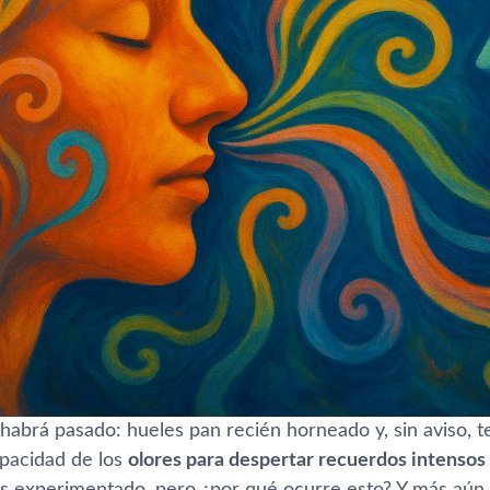
habrá pasado: hueles pan recién horneado y, sin aviso, t
apacidad de los
olores para despertar recuerdos intensos
 experimentado, pero ¿por qué ocurre esto? Y más aún