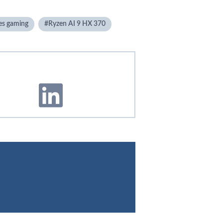
les gaming
Ryzen AI 9 HX 370