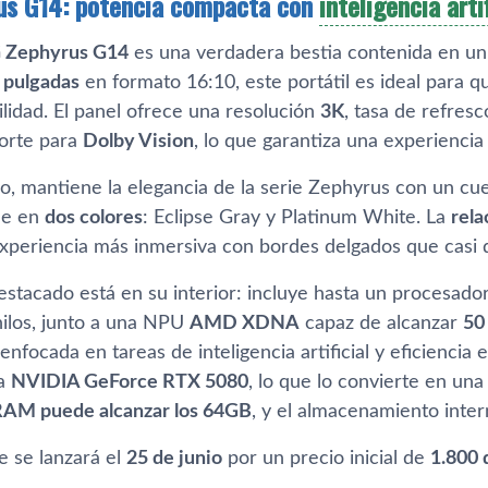
us G14: potencia compacta con
inteligencia artif
 Zephyrus G14
es una verdadera bestia contenida en u
 pulgadas
en formato 16:10, este portátil es ideal para 
ilidad. El panel ofrece una resolución
3K
, tasa de refres
orte para
Dolby Vision
, lo que garantiza una experiencia v
ico, mantiene la elegancia de la serie Zephyrus con un c
le en
dos colores
: Eclipse Gray y Platinum White. La
rela
xperiencia más inmersiva con bordes delgados que casi
estacado está en su interior: incluye hasta un procesado
hilos, junto a una NPU
AMD XDNA
capaz de alcanzar
50
enfocada en tareas de inteligencia artificial y eficiencia 
na
NVIDIA GeForce RTX 5080
, lo que lo convierte en una
AM puede alcanzar los 64GB
, y el almacenamiento inter
e se lanzará el
25 de junio
por un precio inicial de
1.800 