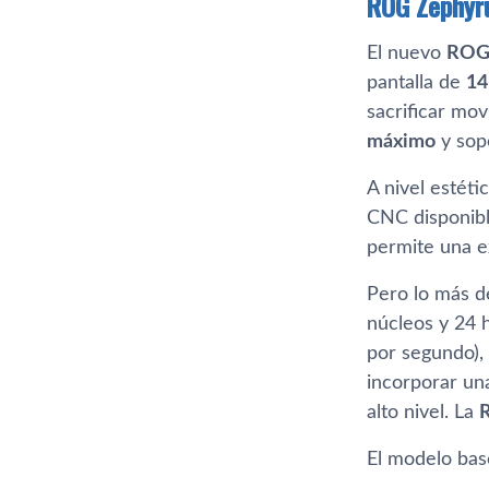
ROG Zephyr
El nuevo
ROG
pantalla de
14
sacrificar mov
máximo
y sop
A nivel estét
CNC disponib
permite una e
Pero lo más d
núcleos y 24 
por segundo), 
incorporar u
alto nivel. La
R
El modelo bas