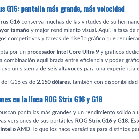
s G16: pantalla más grande, más velocidad
rus G16
conserva muchas de las virtudes de su hermano 
yor tamaño
y mejor rendimiento visual. Aquí, la tasa de 
gos competitivos y tareas de diseño gráfico que requieran
opta por un
procesador Intel Core Ultra 9
y gráficos dedi
a combinación equilibrada entre eficiencia y poder gráfi
ncluye un sistema de
seis altavoces
para una experiencia 
e del G16 es de
2.150 dólares
, también con disponibilidad
ones en la línea ROG Strix G16 y G18
buscan pantallas más grandes y un rendimiento sólido a
as versiones de sus portátiles
ROG Strix G16 y G18
. Es
s
Intel o AMD
, lo que los hace versátiles para distintos pe