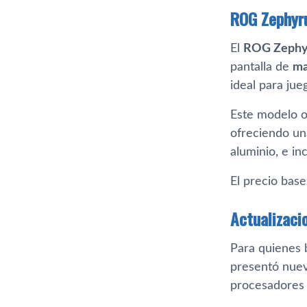
ROG Zephyru
El
ROG Zephy
pantalla de
ma
ideal para jue
Este modelo 
ofreciendo un
aluminio, e i
El precio bas
Actualizaci
Para quienes 
presentó nuev
procesadore