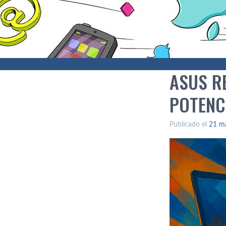
ASUS R
POTENC
Publicado el
21 m