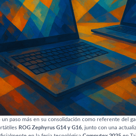
un paso más en su consolidación como referente del gam
rtátiles
ROG Zephyrus G14 y G16
, junto con una actuali
icialmente en la feria tecnológica
Computex 2025
en Tai