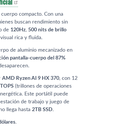
icial
n cuerpo compacto. Con una
quienes buscan rendimiento sin
co de
120Hz
,
500 nits de brillo
isual rica y fluida.
uerpo de aluminio mecanizado en
ción pantalla-cuerpo del 87%
 desaparecen.
r
AMD Ryzen AI 9 HX 370
, con 12
 TOPS
(trillones de operaciones
energética. Este portátil puede
 estación de trabajo y juego de
no llega hasta
2TB SSD
.
dólares
.