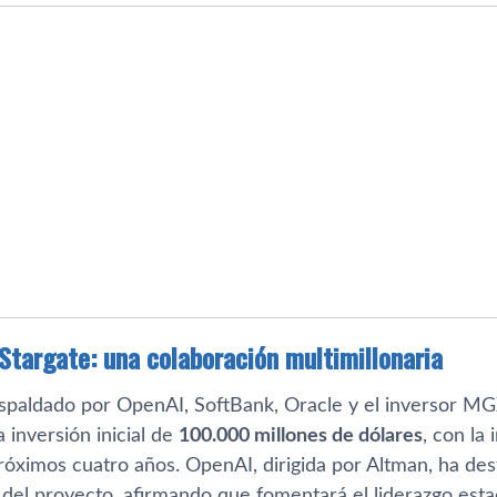
 Stargate: una colaboración multimillonaria
espaldado por OpenAI, SoftBank, Oracle y el inversor MG
 inversión inicial de
100.000 millones de dólares
, con la
próximos cuatro años. OpenAI, dirigida por Altman, ha des
del proyecto, afirmando que fomentará el liderazgo esta