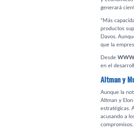
generará cient
“Más capacida
productos sup
Davos. Aunque
que la empresa
Desde
WWWh
en el desarro
Altman y M
Aunque la not
Altman y Elon
estratégicas.
acusando a los
compromisos.