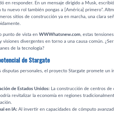
ó en responder. En un mensaje dirigido a Musk, escribió: 
 tu nuevo rol también pongas a [América] primero”. Altma
meros sitios de construcción ya en marcha, una clara señ
pidamente.
 punto de vista en
WWWhatsnew.com
, estas tensiones
y visiones divergentes en torno a una causa común. ¿Se
tanes de la tecnología?
potencial de Stargate
s disputas personales, el proyecto Stargate promete un im
zación de Estados Unidos:
La construcción de centros de d
odría revitalizar la economía en regiones tradicionalmen
zación.
al en IA:
Al invertir en capacidades de cómputo avanzad