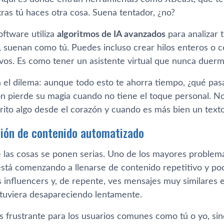
ras tú haces otra cosa. Suena tentador, ¿no?
oftware utiliza
algoritmos de IA avanzados
para analizar 
a, suenan como tú. Puedes incluso crear hilos enteros o 
ivos. Es como tener un asistente virtual que nunca duerm
á el dilema: aunque todo esto te ahorra tiempo, ¿qué pas
ón pierde su magia cuando no tiene el toque personal. N
crito algo desde el corazón y cuando es más bien un text
ión de contenido automatizado
 las cosas se ponen serias. Uno de los mayores problema
está comenzando a llenarse de contenido repetitivo y po
s influencers y, de repente, ves mensajes muy similares e
stuviera desapareciendo lentamente.
es frustrante para los usuarios comunes como tú o yo, si