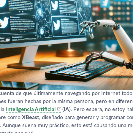
cuenta de que últimamente navegando por Internet todo
ones fueran hechas por la misma persona, pero en diferen
 la
Inteligencia Artificial
(IA)
. Pero espera, no estoy ha
ware como
XBeast
, diseñado para generar y programar c
s. Aunque suena muy práctico, esto está causando una m