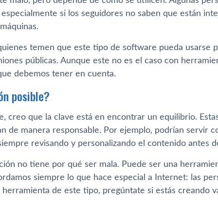
e malo, pero depende de cómo se utilicen. Algunas pe
 especialmente si los seguidores no saben que están in
 máquinas.
uienes temen que este tipo de software pueda usarse par
niones públicas. Aunque este no es el caso con herramie
o que debemos tener en cuenta.
ón posible?
, creo que la clave está en encontrar un equilibrio. Es
usan de manera responsable. Por ejemplo, podrían servi
siempre revisando y personalizando el contenido antes de
ción no tiene por qué ser mala. Puede ser una herramie
ordamos siempre lo que hace especial a Internet: las per
 herramienta de este tipo, pregúntate si estás creando v