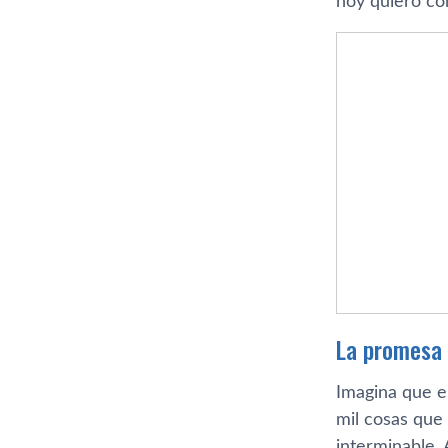
hoy quiero co
La promesa 
Imagina que e
mil cosas que
interminable.