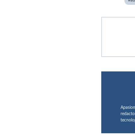
au
Apasion
redacto
tecnolo