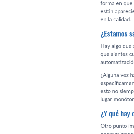
forma en que
están apareci
en la calidad.
¿Estamos sa
Hay algo que 
que sientes cu
automatizació
¿Alguna vez h
específicamen
esto no siempr
lugar monótono
¿Y qué hay 
Otro punto im