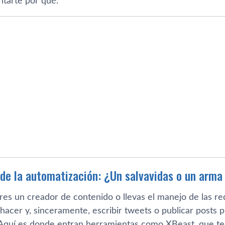
ntarte por qué.
de la automatización: ¿Un salvavidas o un arma 
res un creador de contenido o llevas el manejo de las re
 hacer y, sinceramente, escribir tweets o publicar posts
 Aquí es donde entran herramientas como XBeast, que te