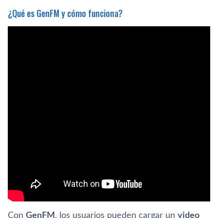
¿Qué es GenFM y cómo funciona?
Con
GenFM
, los usuarios pueden cargar un
video