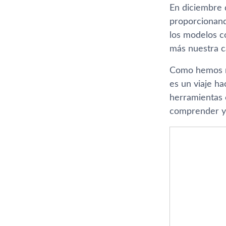
En diciembre 
proporcionand
los modelos c
más nuestra ca
Como hemos m
es un viaje ha
herramientas 
comprender y 