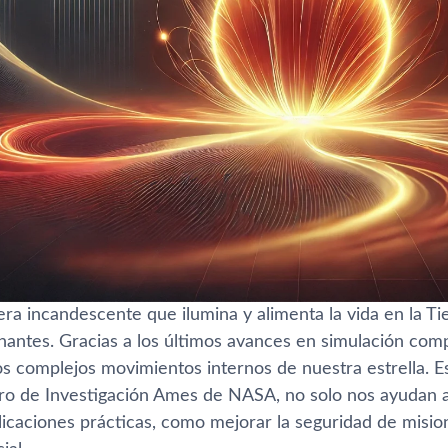
fera incandescente que ilumina y alimenta la vida en la T
inantes. Gracias a los últimos avances en simulación com
s complejos movimientos internos de nuestra estrella. Es
ro de Investigación Ames de NASA, no solo nos ayudan a
licaciones prácticas, como mejorar la seguridad de misio