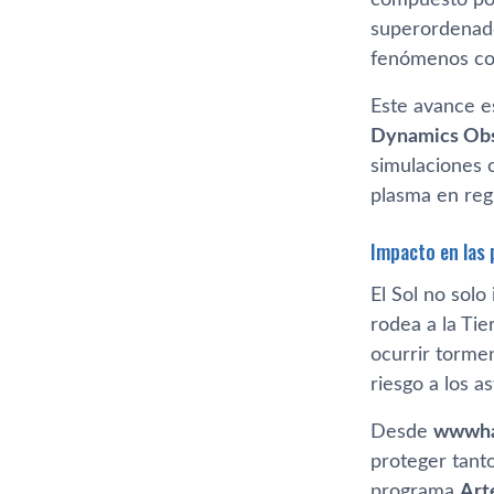
superordena
fenómenos com
Este avance e
Dynamics Ob
simulaciones 
plasma en reg
Impacto en las 
El Sol no solo
rodea a la Tie
ocurrir torme
riesgo a los a
Desde
wwwha
proteger tanto
programa
Art