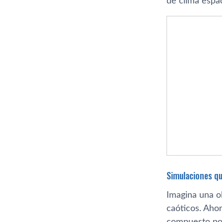
de clima espac
Simulaciones qu
Imagina una o
caóticos. Ahor
compuesto por