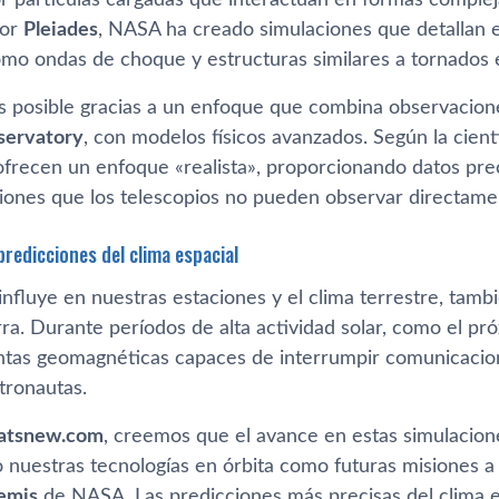
dor
Pleiades
, NASA ha creado simulaciones que detallan e
o ondas de choque y estructuras similares a tornados en
s posible gracias a un enfoque que combina observacione
servatory
, con modelos físicos avanzados. Según la científi
ofrecen un enfoque «realista», proporcionando datos pr
iones que los telescopios no pueden observar directame
predicciones del clima espacial
 influye en nuestras estaciones y el clima terrestre, tamb
rra. Durante períodos de alta actividad solar, como el p
ntas geomagnéticas capaces de interrumpir comunicacione
stronautas.
tsnew.com
, creemos que el avance en estas simulacione
 nuestras tecnologías en órbita como futuras misiones a 
emis
de NASA. Las predicciones más precisas del clima e