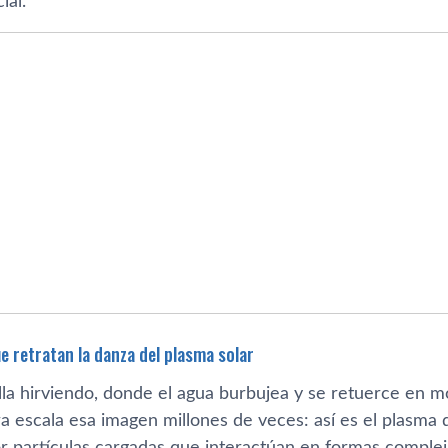
ial.
e retratan la danza del plasma solar
lla hirviendo, donde el agua burbujea y se retuerce en
a escala esa imagen millones de veces: así es el plasma d
 partículas cargadas que interactúan en formas compleja