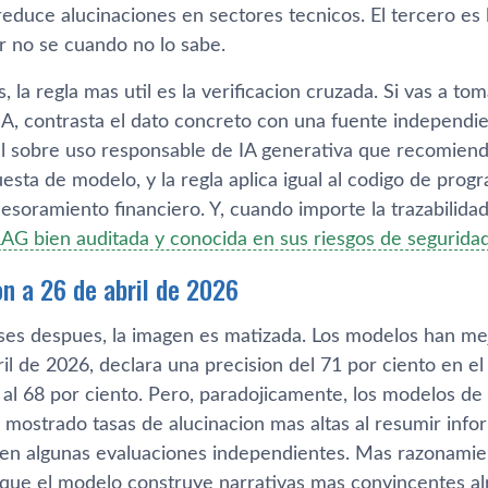
educe alucinaciones en sectores tecnicos. El tercero es la
r no se cuando no lo sabe.
 la regla mas util es la verificacion cruzada. Si vas a t
IA, contrasta el dato concreto con una fuente independ
ial sobre uso responsable de IA generativa que recomiend
esta de modelo, y la regla aplica igual al codigo de prog
sesoramiento financiero. Y, cuando importe la trazabilida
RAG bien auditada y conocida en sus riesgos de segurida
on a 26 de abril de 2026
ses despues, la imagen es matizada. Los modelos han m
ril de 2026, declara una precision del 71 por ciento en 
o al 68 por ciento. Pero, paradojicamente, los modelos 
 mostrado tasas de alucinacion mas altas al resumir info
 en algunas evaluaciones independientes. Mas razonamien
 que el modelo construye narrativas mas convincentes al