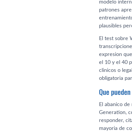
modelo intern
patrones apre
entrenamiento
plausibles per
El test sobre 
transcripcion
expresion que
el 10 y el 40
clinicos o leg
obligatoria pa
Que pueden 
El abanico de
Generation, c
responder, cit
mayoria de co