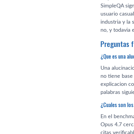
SimpleQA signi
usuario casua
industria y la
no, y todavia 
Preguntas 
¿Que es una alu
Una alucinaci
no tiene base 
explicacion co
palabras sigui
¿Cuales son los
En el benchma
Opus 4.7 cerca
citas verifica