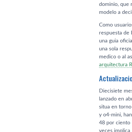
dominio, que r
modelo a deci
Como usuarios,
respuesta de 
una guia ofic
una sola respu
medico o al a
arquitectura 
Actualizaci
Diecisiete me
lanzado en ab
situa en torn
y o4-mini, han
48 por ciento
veces implica