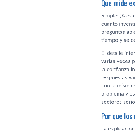
Que mide ex
SimpleQA es e
cuanto inventa
preguntas abie
tiempo y se c
El detalle in
varias veces 
la confianza i
respuestas var
con la misma s
problema y es
sectores serio
Por que los
La explicacio