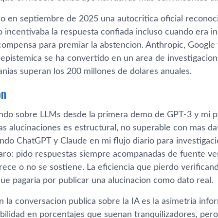
o en septiembre de 2025 una autocritica oficial recono
 incentivaba la respuesta confiada incluso cuando era in
compensa para premiar la abstencion. Anthropic, Google 
n epistemica se ha convertido en un area de investigacio
nias superan los 200 millones de dolares anuales.
on
endo sobre LLMs desde la primera demo de GPT-3 y mi po
as alucinaciones es estructural, no superable con mas da
ndo ChatGPT y Claude en mi flujo diario para investigaci
aro: pido respuestas siempre acompanadas de fuente verif
rece o no se sostiene. La eficiencia que pierdo verific
ue pagaria por publicar una alucinacion como dato real.
n la conversacion publica sobre la IA es la asimetria in
bilidad en porcentajes que suenan tranquilizadores, pero