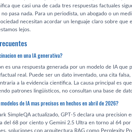
fica que casi una de cada tres respuestas factuales sigu
l no pasa nada. Para un periodista, un abogado o un medi
 sociedad necesitan acordar un lenguaje claro sobre que 
estamos lejos.
frecuentes
cinacion en una IA generativa?
on es una respuesta generada por un modelo de IA que p
factual real. Puede ser un dato inventado, una cita fals
ntraria a la evidencia cientifica. La causa principal es q
endo patrones lingüisticos, no consultan una base de dat
 modelos de IA mas precisos en hechos en abril de 2026?
rk SimpleQA actualizado, GPT-5 declara una precision en
 del 68 por ciento y Gemini 2.5 Ultra en torno al 64 por 
bles, soluciones con arquitectura RAG como Perplexity Pr