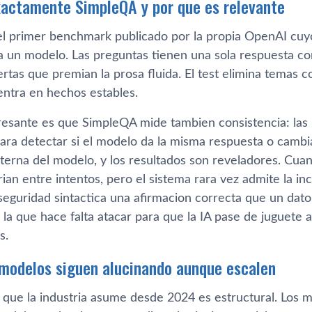
actamente SimpleQA y por que es relevante
l primer benchmark publicado por la propia OpenAI cuyo
 un modelo. Las preguntas tienen una sola respuesta corr
rtas que premian la prosa fluida. El test elimina temas 
entra en hechos estables.
teresante es que SimpleQA mide tambien consistencia: las
para detectar si el modelo da la misma respuesta o cambi
nterna del modelo, y los resultados son reveladores. Cua
ian entre intentos, pero el sistema rara vez admite la i
eguridad sintactica una afirmacion correcta que un dato 
 la que hace falta atacar para que la IA pase de juguete
s.
 modelos siguen alucinando aunque escalen
n que la industria asume desde 2024 es estructural. Los 