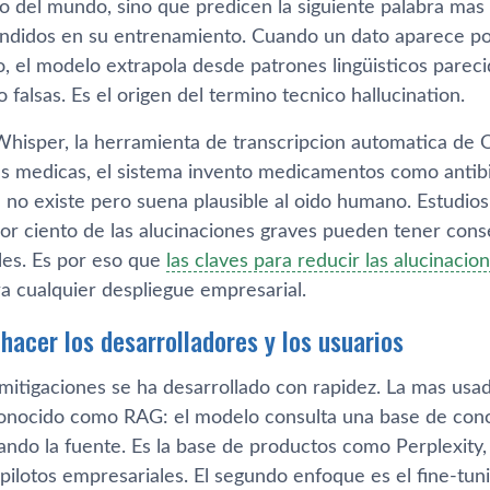
o del mundo, sino que predicen la siguiente palabra mas 
ndidos en su entrenamiento. Cuando un dato aparece po
, el modelo extrapola desde patrones lingüisticos parec
o falsas. Es el origen del termino tecnico hallucination.
Whisper, la herramienta de transcripcion automatica de O
es medicas, el sistema invento medicamentos como antibi
 no existe pero suena plausible al oido humano. Estudios
 por ciento de las alucinaciones graves pueden tener con
ales. Es por eso que
las claves para reducir las alucinacio
ra cualquier despliegue empresarial.
hacer los desarrolladores y los usuarios
 mitigaciones se ha desarrollado con rapidez. La mas us
onocido como RAG: el modelo consulta una base de cono
ando la fuente. Es la base de productos como Perplexity,
pilotos empresariales. El segundo enfoque es el fine-tun