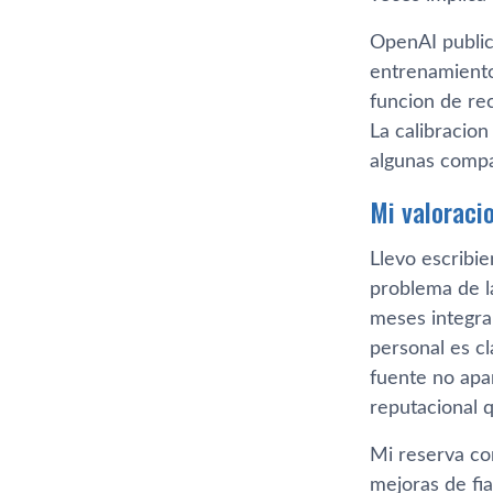
OpenAI public
entrenamiento
funcion de re
La calibracio
algunas compa
Mi valoraci
Llevo escribi
problema de l
meses integra
personal es cl
fuente no apa
reputacional q
Mi reserva co
mejoras de fia