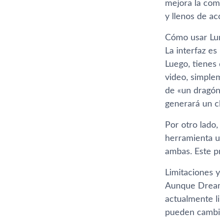
mejora la com
y llenos de ac
Cómo usar L
La interfaz es
Luego, tienes
video, simple
de «un dragón 
generará un cl
Por otro lado,
herramienta ut
ambas. Este p
Limitaciones 
Aunque Dream 
actualmente l
pueden cambia