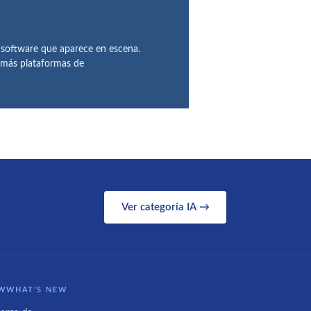
 software que aparece en escena.
demás plataformas de
Ver categoría IA →
WWHAT'S NEW