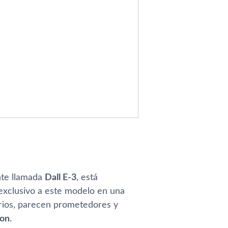
nte llamada
Dall E-3
, está
exclusivo a este modelo en una
uarios, parecen prometedores y
ion
.