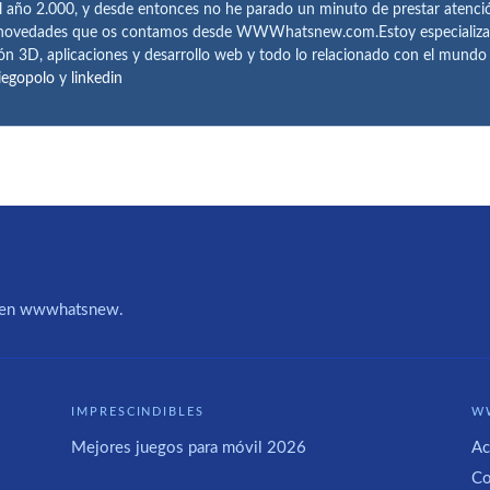
l año 2.000, y desde entonces no he parado un minuto de prestar atenci
 novedades que os contamos desde WWWhatsnew.com.Estoy especializado e
ón 3D, aplicaciones y desarrollo web y todo lo relacionado con el mund
iegopolo
y
linkedin
IA en wwwhatsnew.
IMPRESCINDIBLES
W
Mejores juegos para móvil 2026
Ac
Co