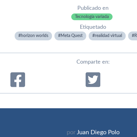
Publicado en
Tecnología variada
Etiquetado
horizon worlds
Meta Quest
realidad virtual
R
Comparte en:
por
Juan Diego Polo