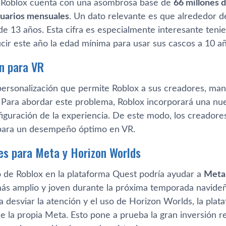
 Roblox cuenta con una asombrosa base de
66 millones d
suarios mensuales
. Un dato relevante es que alrededor d
e 13 años. Esta cifra es especialmente interesante ten
cir este año la edad mínima para usar sus cascos a 10 añ
n para VR
personalización que permite Roblox a sus creadores, man
. Para abordar este problema, Roblox incorporará una nue
figuración de la experiencia. De este modo, los creadore
 para un desempeño óptimo en VR.
es para Meta y Horizon Worlds
o de Roblox en la plataforma Quest podría ayudar a
Meta
s amplio y joven durante la próxima temporada navideña
a desviar la atención y el uso de Horizon Worlds, la pla
e la propia Meta. Esto pone a prueba la gran inversión r