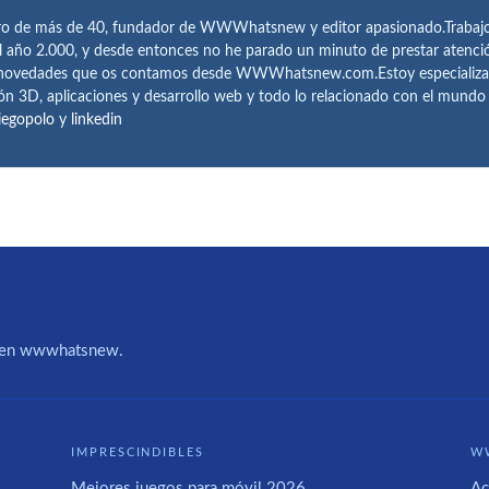
ro de más de 40, fundador de WWWhatsnew y editor apasionado.Trabajo 
l año 2.000, y desde entonces no he parado un minuto de prestar atenci
 novedades que os contamos desde WWWhatsnew.com.Estoy especializado e
ón 3D, aplicaciones y desarrollo web y todo lo relacionado con el mund
iegopolo
y
linkedin
IA en wwwhatsnew.
IMPRESCINDIBLES
W
Mejores juegos para móvil 2026
Ac