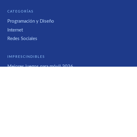
CATEGORÍAS
Programación y Diseño
Internet
Redes Sociales
IMPRESCINDIBLES
Mejores juegos para móvil 2026
WWWHAT'S NEW
Acerca de
Contacto
Contratos de Publicidad