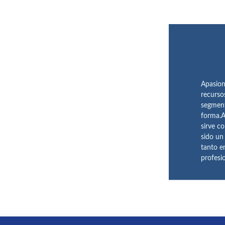
Apasion
recurso
segment
forma.A
sirve c
sido un
tanto e
profesi