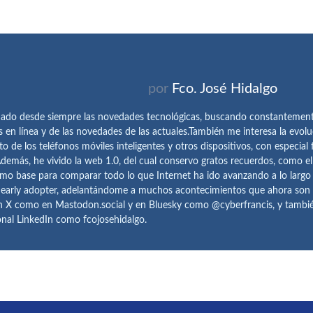
por
Fco. José Hidalgo
ado desde siempre las novedades tecnológicas, buscando constantemen
s en línea y de las novedades de las actuales.También me interesa la evolu
o de los teléfonos móviles inteligentes y otros dispositivos, con especial 
demás, he vivido la web 1.0, del cual conservo gratos recuerdos, como e
omo base para comparar todo lo que Internet ha ido avanzando a lo largo
 early adopter, adelantándome a muchos acontecimientos que ahora son
n X como en Mastodon.social y en Bluesky como @cyberfrancis, y también
onal LinkedIn como fcojosehidalgo.