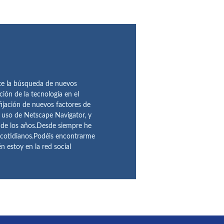
te la búsqueda de nuevos
ción de la tecnología en el
fijación de nuevos factores de
l uso de Netscape Navigator, y
 de los años.Desde siempre he
 cotidianos.Podéis encontrarme
 estoy en la red social