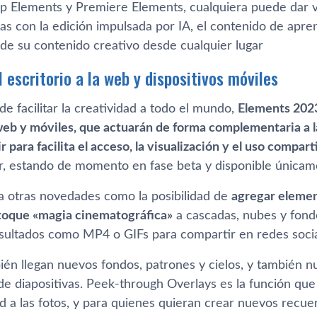
 Elements y Premiere Elements, cualquiera puede dar vi
 con la edición impulsada por IA, el contenido de aprendi
 de su contenido creativo desde cualquier lugar
 escritorio a la web y dispositivos móviles
de facilitar la creatividad a todo el mundo,
Elements 202
eb y móviles, que actuarán de forma complementaria a las
ir para facilita el acceso, la visualización y el uso compar
ar, estando de momento en fase beta y disponible únicame
 otras novedades como la posibilidad de
agregar elemen
 toque «magia cinematográfica»
a cascadas, nubes y fond
esultados como MP4 o GIFs para compartir en redes socia
n llegan nuevos fondos, patrones y cielos, y también nue
de diapositivas. Peek-through Overlays es la función que
d a las fotos, y para quienes quieran crear nuevos recu