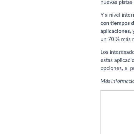
nuevas pistas
Y a nivel int
con tiempos d
aplicaciones
,
un 70 % más r
Los interesad
estas aplicac
opciones, el p
Más informaci