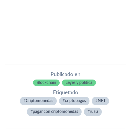
Publicado en
Blockchain
Leyes y política
Etiquetado
Criptomonedas
criptopagos
NFT
pagar con criptomonedas
rusia