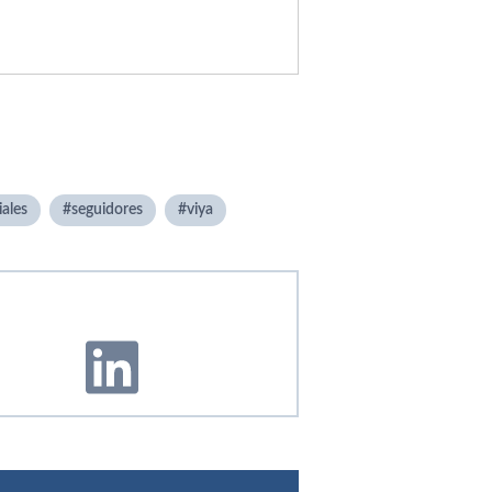
ales
seguidores
viya