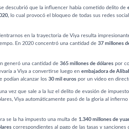
se descubrió que la influencer había cometido delito de
020,
lo cual provocó el bloqueo de todas sus redes social
dentrarnos en la trayectoria de Viya resulta impresionant
iempo. En 2020 concentró una cantidad de
37 millones 
ón generó una cantidad de
365 millones de dólares
por co
evaría a Viya a convertirse luego en
embajadora de Aliba
e podían alcanzar los
30 mil euros
por un video en direct
na vez que sale a la luz el delito de evasión de impuest
lares, Viya automáticamente pasó de la gloria al infierno
ora se la ha impuesto una multa de
1.340 millones de yua
lares
correspondientes al pago de las tasas y sanciones d