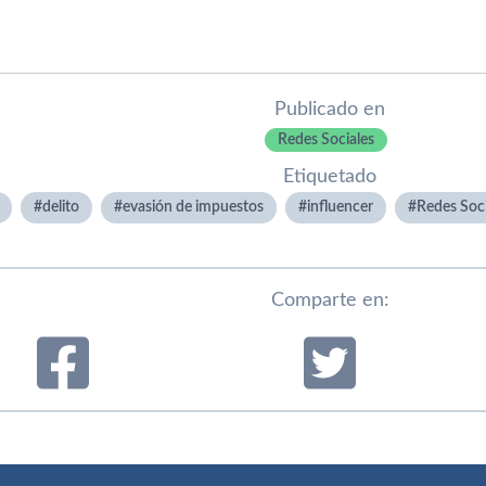
Publicado en
Redes Sociales
Etiquetado
delito
evasión de impuestos
influencer
Redes Soci
Comparte en: