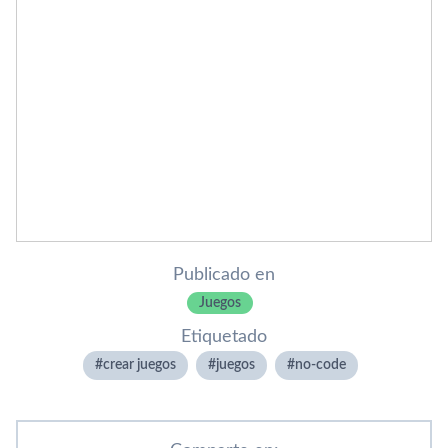
Publicado en
Juegos
Etiquetado
crear juegos
juegos
no-code