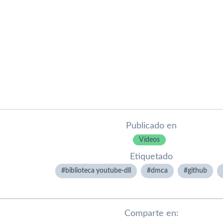
Publicado en
Ví­deos
Etiquetado
biblioteca youtube-dll
dmca
github
Comparte en: