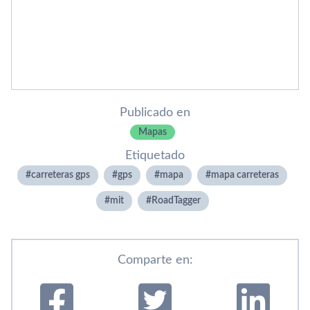
Publicado en
Mapas
Etiquetado
carreteras gps
gps
mapa
mapa carreteras
mit
RoadTagger
Comparte en: