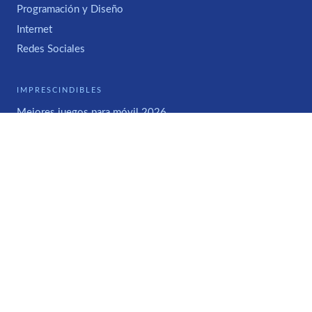
Programación y Diseño
Internet
Redes Sociales
IMPRESCINDIBLES
Mejores juegos para móvil 2026
WWWHAT'S NEW
Acerca de
Contacto
Contratos de Publicidad
© 2005–2026 Todos los derechos reservados ·
Aviso Legal, Cookies y
Política de Privacidad
Iconos de
Fontawesome.com
· Hospedado por
SietePM