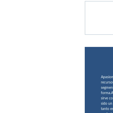
Apasion
recurso
segment
forma.A
sirve c
sido un
tanto e