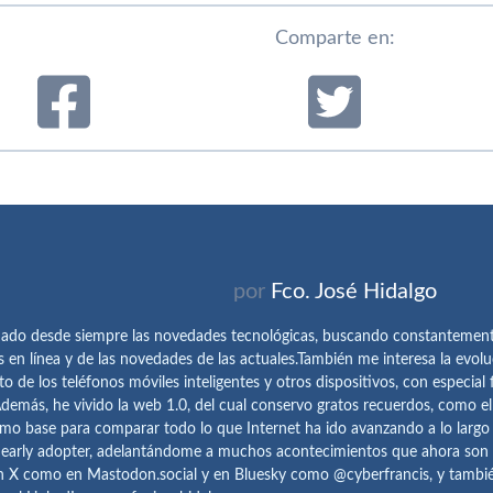
Comparte en:
por
Fco. José Hidalgo
ado desde siempre las novedades tecnológicas, buscando constantemen
s en línea y de las novedades de las actuales.También me interesa la evolu
o de los teléfonos móviles inteligentes y otros dispositivos, con especial 
demás, he vivido la web 1.0, del cual conservo gratos recuerdos, como e
omo base para comparar todo lo que Internet ha ido avanzando a lo largo
 early adopter, adelantándome a muchos acontecimientos que ahora son
n X como en Mastodon.social y en Bluesky como @cyberfrancis, y también