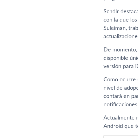
Schdlr destaca
con la que los
Suleiman, trab
actualizacion
De momento, l
disponible ún
versión para 
Como ocurre c
nivel de adop
contará en pa
notificacione
Actualmente n
Android que te