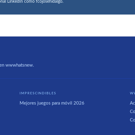
onal LinkedIn como fcojosehidalgo.
IA en wwwhatsnew.
IMPRESCINDIBLES
W
Mejores juegos para móvil 2026
Ac
Co
Co