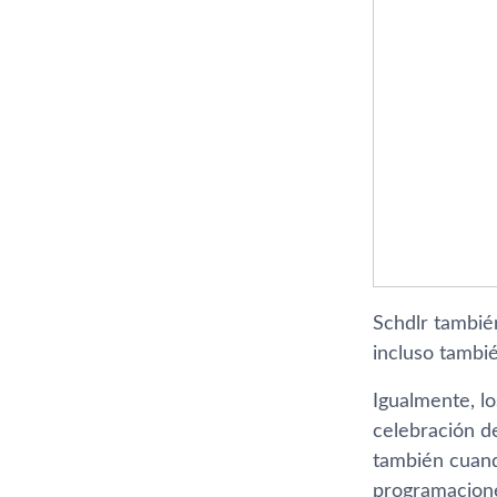
Schdlr tambié
incluso tambié
Igualmente, l
celebración d
también cuand
programacione