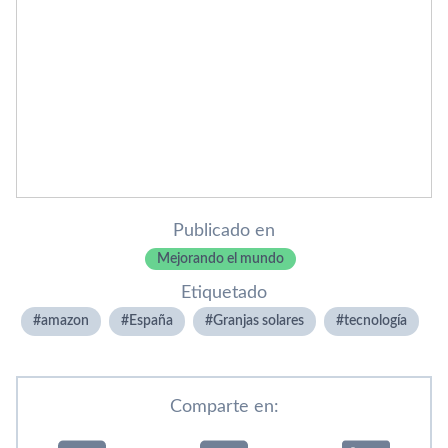
Publicado en
Mejorando el mundo
Etiquetado
amazon
España
Granjas solares
tecnologí­a
Comparte en: