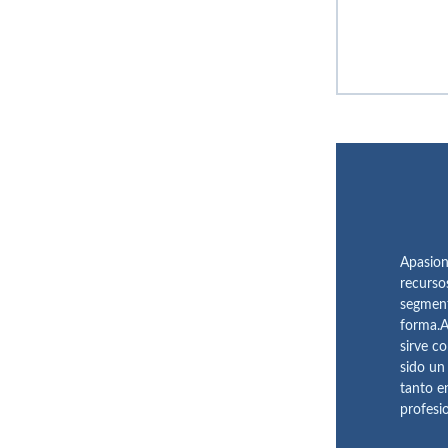
Apasion
recurso
segment
forma.A
sirve c
sido un
tanto e
profesi