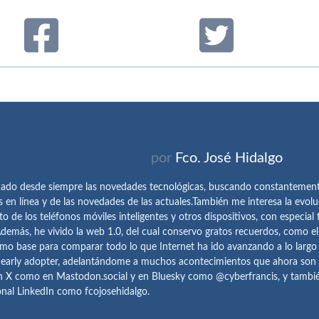
por
Fco. José Hidalgo
ado desde siempre las novedades tecnológicas, buscando constantemen
s en línea y de las novedades de las actuales.También me interesa la evolu
o de los teléfonos móviles inteligentes y otros dispositivos, con especial 
demás, he vivido la web 1.0, del cual conservo gratos recuerdos, como e
omo base para comparar todo lo que Internet ha ido avanzando a lo largo
 early adopter, adelantándome a muchos acontecimientos que ahora son
n X como en Mastodon.social y en Bluesky como @cyberfrancis, y también
onal LinkedIn como fcojosehidalgo.