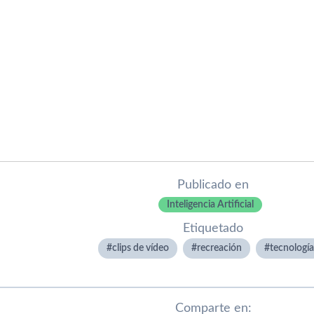
Publicado en
Inteligencia Artificial
Etiquetado
clips de vídeo
recreación
tecnologí­a
Comparte en: