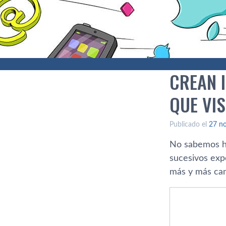
CREAN I
QUE VI
Publicado el
27 n
No sabemos has
sucesivos expe
más y más cam