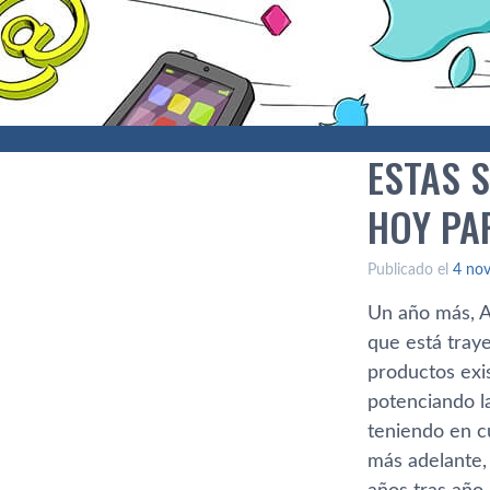
ESTAS 
HOY PA
Publicado el
4 no
Un año más, A
que está tray
productos exis
potenciando la
teniendo en c
más adelante, 