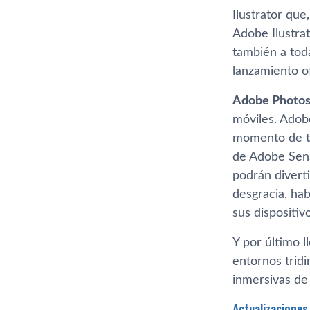
Ilustrator que
Adobe Ilustrat
también a tod
lanzamiento o
Adobe Photo
móviles. Adob
momento de tom
de Adobe Sens
podrán diverti
desgracia, ha
sus dispositiv
Y por último l
entornos trid
inmersivas de
Actualizaciones