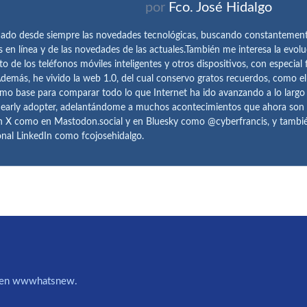
por
Fco. José Hidalgo
ado desde siempre las novedades tecnológicas, buscando constantemen
s en línea y de las novedades de las actuales.También me interesa la evolu
o de los teléfonos móviles inteligentes y otros dispositivos, con especial 
demás, he vivido la web 1.0, del cual conservo gratos recuerdos, como e
omo base para comparar todo lo que Internet ha ido avanzando a lo largo
 early adopter, adelantándome a muchos acontecimientos que ahora son
n X como en Mastodon.social y en Bluesky como @cyberfrancis, y también
onal LinkedIn como fcojosehidalgo.
IA en wwwhatsnew.