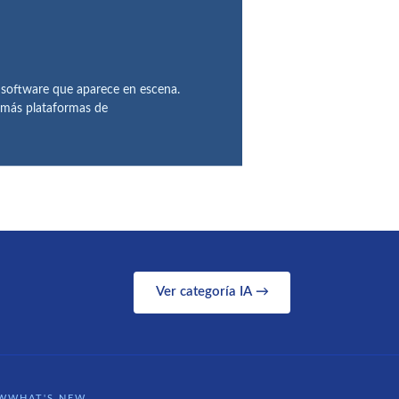
 software que aparece en escena.
demás plataformas de
Ver categoría IA →
WWHAT'S NEW