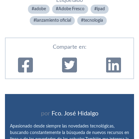
Etiquetado
adobe
Adobe Fresco
ipad
lanzamiento oficial
tecnologí­a
Comparte en:
por
Fco. José Hidalgo
Apasionado desde siempre las novedades tecnológicas,
buscando constantemente la búsqueda de nuevos recursos en